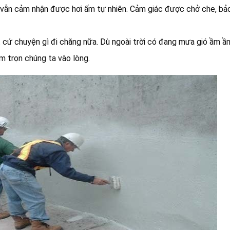
vẫn cảm nhận được hơi ấm tự nhiên. Cảm giác được chở che, bả
 cứ chuyện gì đi chăng nữa. Dù ngoài trời có đang mưa gió ầm ầm
m trọn chúng ta vào lòng.