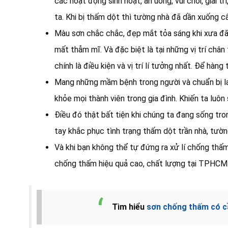
các hoạt động sinh hoạt, ăn uống, vui chơi, giải
ta. Khi bị thấm dột thì tường nhà đã dần xuống 
Màu sơn chắc chắc, đẹp mắt tỏa sáng khi xưa đã b
mất thẫm mĩ. Và đặc biệt là tại những vị trí châ
chính là điều kiện và vị trí lí tưởng nhất. Để hàng tr
Mang những mầm bệnh trong người và chuẩn bị la
khỏe mọi thành viên trong gia đình. Khiến ta luôn
Điều đó thật bất tiện khi chúng ta đang sống tro
tay khắc phục tình trạng thấm dột trần nhà, tườn
Và khi bạn không thể tự đứng ra xử lí chống thấm
chống thấm hiệu quả cao, chất lượng tại TPHCM. 
Tìm hiểu
sơn chống thấm có c