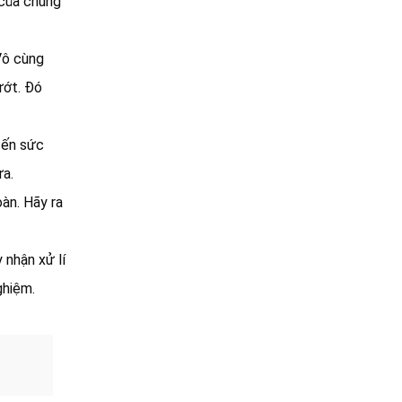
 của chúng
Vô cùng
ướt. Đó
đến sức
ừa.
àn. Hãy ra
 nhận xử lí
ghiệm.