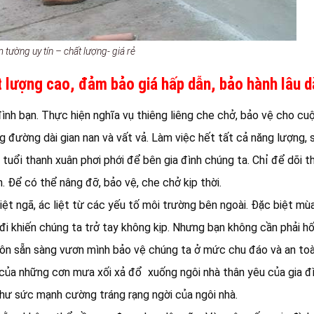
tường uy tín – chất lượng- giá rẻ
 lượng cao, đảm bảo giá hấp dẫn, bảo hành lâu d
ình bạn. Thực hiện nghĩa vụ thiêng liêng che chở, bảo vệ cho cu
ng đường dài gian nan và vất vả. Làm việc hết tất cả năng lượng,
 tuổi thanh xuân phơi phới để bên gia đình chúng ta. Chỉ để dõi t
. Để có thể nâng đỡ, bảo vệ, che chở kịp thời.
ệt ngã, ác liệt từ các yếu tố môi trường bên ngoài. Đặc biệt m
i khiến chúng ta trở tay không kịp. Nhưng bạn không cần phải hố
luôn sẵn sàng vươn mình bảo vệ chúng ta ở mức chu đáo và an toà
 của những cơn mưa xối xả đổ xuống ngôi nhà thân yêu của gia đ
như sức mạnh cường tráng rạng ngời của ngôi nhà.