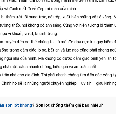
 trí, làm việc. Thậm chí còn tác động mạnh mẽ đến tâm lí, cảm xúc
cấp và đánh mất đi vẻ đẹp mĩ mãn của mình.
ị thấm ướt. Bị bung tróc, nổi rộp, xuất hiện những vết ố vàng. 
n tường thấp, nơi không có ánh sáng. Cùng với hiện tượng bị thấm 
iệu vi khuẩn, vi rút, kí sinh trùng.
n truyền đến cơ thể chúng ta. Là mối đe dọa cực kì nguy hiểm 
 sống trong cảm giác lo sợ, bất an và lúc nào cũng phải phòng ng
ng ngôi nhà của mình. Mà không có được cảm giác bình yên, an to
g nhà một cách nhanh chóng, hiệu quả và an toàn nhất.
 trần nhà cho gia đình. Thì phải nhanh chóng tìm đến các công ty
Chính họ sẽ là những người chuyên nghiệp – uy tín – giàu kinh n
ần sơn lót không
? Sơn lót chống thấm giá bao nhiêu?