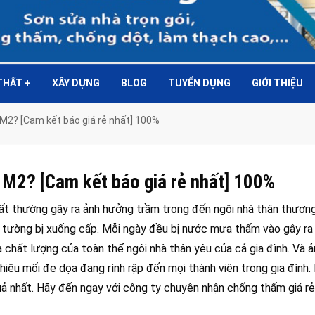
 THẤT
+
XÂY DỰNG
BLOG
TUYỂN DỤNG
GIỚI THIỆU
M2? [Cam kết báo giá rẻ nhất] 100%
 M2? [Cam kết báo giá rẻ nhất] 100%
t thường gây ra ảnh hưởng trầm trọng đến ngôi nhà thân thương
 tường bị xuống cấp. Mỗi ngày đều bị nước mưa thấm vào gây ra
chất lượng của toàn thể ngôi nhà thân yêu của cả gia đình. Và 
hiêu mối đe dọa đang rình rập đến mọi thành viên trong gia đình.
quả nhất. Hãy đến ngay với công ty chuyên nhận chống thấm giá r