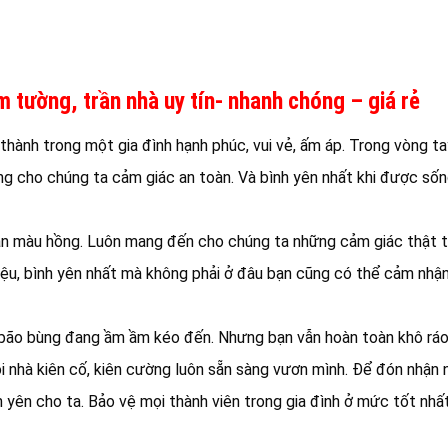
 tường, trần nhà uy tín- nhanh chóng – giá rẻ
 thành trong một gia đình hạnh phúc, vui vẻ, ấm áp. Trong vòng t
g cho chúng ta cảm giác an toàn. Và bình yên nhất khi được sốn
àn màu hồng. Luôn mang đến cho chúng ta những cảm giác thật t
diệu, bình yên nhất mà không phải ở đâu bạn cũng có thể cảm nh
ó bão bùng đang ầm ầm kéo đến. Nhưng bạn vẫn hoàn toàn khô ráo
ôi nhà kiên cố, kiên cường luôn sẵn sàng vươn mình. Để đón nhận
yên cho ta. Bảo vệ mọi thành viên trong gia đình ở mức tốt nhất