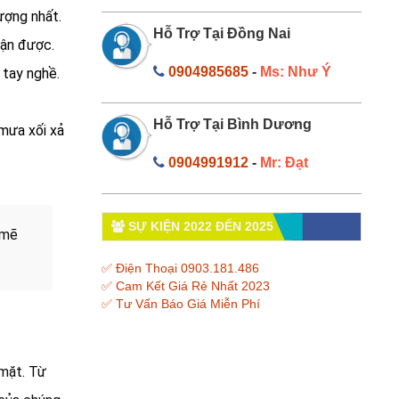
ượng nhất.
Hỗ Trợ Tại Đồng Nai
hận được.
0904985685
-
Ms: Như Ý
 tay nghề.
Hỗ Trợ Tại Bình Dương
mưa xối xả
0904991912
-
Mr: Đạt
SỰ KIỆN 2022 ĐẾN 2025
 mẽ
✅ Điện Thoại 0903.181.486
✅ Cam Kết Giá Rẻ Nhất 2023
✅ Tư Vấn Báo Giá Miễn Phí
 mặt. Từ