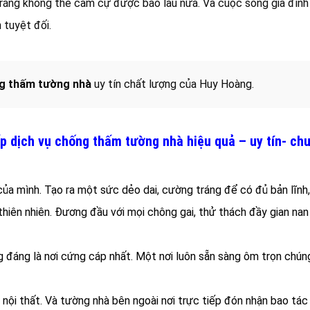
 e rằng không thể cầm cự được bao lâu nữa. Và cuộc sống gia đìn
 tuyệt đối.
g thấm tường nhà
uy tín chất lượng của Huy Hoàng.
p dịch vụ chống thấm tường nhà hiệu quả – uy tín- ch
ủa mình. Tạo ra một sức dẻo dai, cường tráng để có đủ bản lĩnh
hiên nhiên. Đương đầu với mọi chông gai, thử thách đầy gian nan
g đáng là nơi cứng cáp nhất. Một nơi luôn sẵn sàng ôm trọn chún
nội thất. Và tường nhà bên ngoài nơi trực tiếp đón nhận bao tá