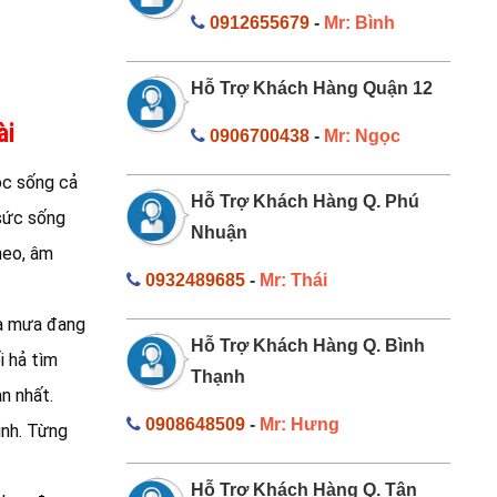
0912655679
-
Mr: Bình
Hỗ Trợ Khách Hàng Quận 12
ài
0906700438
-
Mr: Ngọc
ộc sống cả
Hỗ Trợ Khách Hàng Q. Phú
 sức sống
Nhuận
heo, âm
0932489685
-
Mr: Thái
ùa mưa đang
Hỗ Trợ Khách Hàng Q. Bình
i hả tìm
Thạnh
n nhất.
0908648509
-
Mr: Hưng
ình. Từng
Hỗ Trợ Khách Hàng Q. Tân