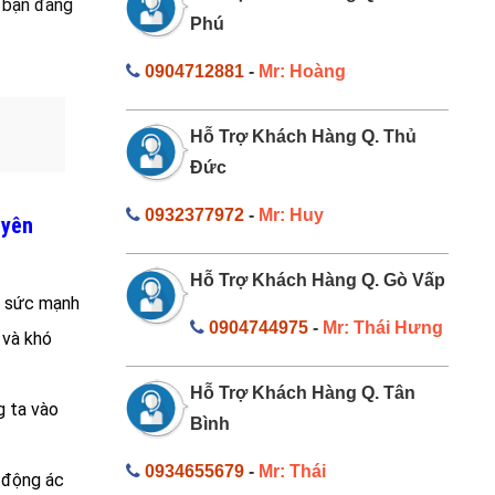
h bạn đang
Phú
0904712881
-
Mr: Hoàng
Hỗ Trợ Khách Hàng Q. Thủ
Đức
0932377972
-
Mr: Huy
uyên
Hỗ Trợ Khách Hàng Q. Gò Vấp
, sức mạnh
0904744975
-
Mr: Thái Hưng
 và khó
Hỗ Trợ Khách Hàng Q. Tân
g ta vào
Bình
0934655679
-
Mr: Thái
c động ác