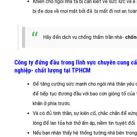
Khiến cho ngôi nhà ta bị cạn kiệt về sức lực và
bị đe dọa về mọi mặt bởi đã bị mất đi nơi an toàn
Hãy đến dịch vụ chống thấm trần nhà-
chốn
Công ty đứng đầu trong lĩnh vực chuyên cung cấ
nghiệp- chất lượng tại TPHCM
Để tăng cường s
ức mạnh cho ngôi nhà thân yêu c
để tiếp tục đương đầu với bao cơn giông tố của t
khăn ở phía trước.
Và có đủ tinh thần, sự kiên cố, chắc chắn để xứn
lòng để lan tỏa hơi thở ấm áp, niềm tin tuyệt đối.
Nếu bạn nhận thấy hệ thống tường nhà bên trong 