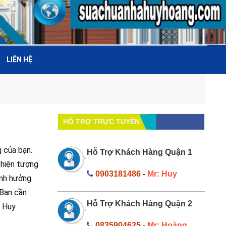
LIÊN HỆ
HỔ TRỢ TRỰC TUYẾN
 của bạn.
Hỗ Trợ Khách Hàng Quận 1
 hiện tượng
0903181486
-
Mr: Huy
ảnh hưởng
 Bạn cần
Hỗ Trợ Khách Hàng Quận 2
ẻ Huy
0835904625
-
Mr: Hoàng