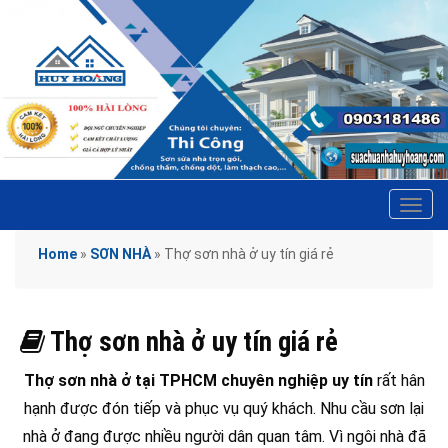
Tog
navi
Home
»
SƠN NHÀ
»
Thợ sơn nhà ở uy tín giá rẻ
Thợ sơn nhà ở uy tín giá rẻ
Thợ sơn nhà ở tại TPHCM chuyên nghiệp uy tín
rất hân
hạnh được đón tiếp và phục vụ quý khách. Nhu cầu sơn lại
nhà ở đang được nhiều người dân quan tâm. Vì ngôi nhà đã