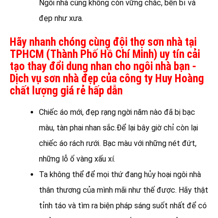
Ngôi nhà cũng không còn vững chắc, bền bỉ và
đẹp như xưa.
Hãy nhanh chóng cùng đội thợ sơn nhà tại
TPHCM (Thành Phố Hồ Chí Minh) uy tín cải
tạo thay đổi dung nhan cho ngôi nhà bạn -
Dịch vụ sơn nhà đẹp của công ty Huy Hoàng
chất lượng giá rẻ hấp dẫn
Chiếc áo mới, đẹp rạng ngời năm nào đã bị bạc
màu, tàn phai nhan sắc.Để lại bây giờ chỉ còn lại
chiếc áo rách rưới. Bạc màu với những nét đứt,
những lỗ ố vàng xấu xí.
Ta không thể để mọi thứ đang hủy hoại ngôi nhà
thân thương của mình mãi như thế được. Hãy thật
tỉnh táo và tìm ra biện pháp sáng suốt nhất để có