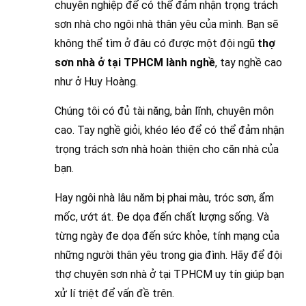
chuyên nghiệp để có thể đảm nhận trọng trách
sơn nhà cho ngôi nhà thân yêu của mình. Bạn sẽ
không thể tìm ở đâu có được một đội ngũ
thợ
sơn nhà ở tại TPHCM
lành nghề
, tay nghề cao
như ở Huy Hoàng.
Chúng tôi có đủ tài năng, bản lĩnh, chuyên môn
cao. Tay nghề giỏi, khéo léo để có thể đảm nhận
trọng trách sơn nhà hoàn thiện cho căn nhà của
bạn.
Hay ngôi nhà lâu năm bị phai màu, tróc sơn, ẩm
mốc, ướt át. Đe dọa đến chất lượng sống. Và
từng ngày đe dọa đến sức khỏe, tính mạng của
những người thân yêu trong gia đình. Hãy để đội
thợ chuyên sơn nhà ở tại TPHCM uy tín giúp bạn
xử lí triệt để vấn đề trên.