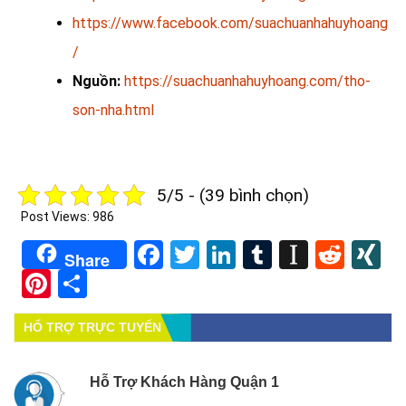
https://www.facebook.com/suachuanhahuyhoang
/
Nguồn:
https://suachuanhahuyhoang.com/tho-
son-nha.html
5/5 - (39 bình chọn)
Post Views:
986
Facebook
Twitter
LinkedIn
Tumblr
Instapa
Redd
X
Share
Pinterest
Share
HỔ TRỢ TRỰC TUYẾN
Hỗ Trợ Khách Hàng Quận 1