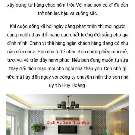
xây dựng từ hàng chục năm trời. Với màu sơn cũ kĩ đã dần
trở nên lạc hậu và xuống sắc.
Khi cuộc sống xã hội ngày càng phát triển thì mọi người
cũng muốn thay đổi nâng cao chất lượng đời sống cho gia
đình mình. Chính vì thế hàng ngàn khách hàng đang có nhu
cầu sửa chữa. Sơn nhà ở để chào đón những điều mới mẻ,
tươi vui và tràn đầy hạnh phúc. Nếu bạn đang muốn tu sửa
thay đổi diện mạo mới cho ngôi nhà thân yêu. Còn chờ gì
nữa mà hãy đến ngay với công ty chuyên nhận thợ sơn nhà
uy tín Huy Hoàng.