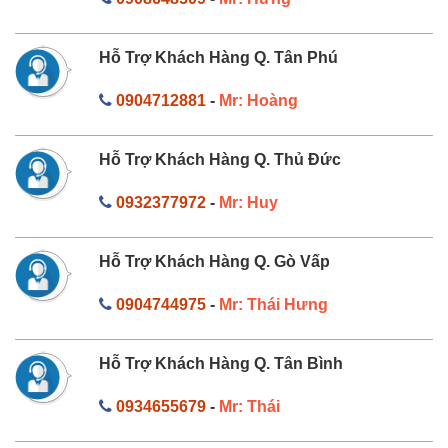
Hỗ Trợ Khách Hàng Q. Tân Phú
0904712881
-
Mr: Hoàng
Hỗ Trợ Khách Hàng Q. Thủ Đức
0932377972
-
Mr: Huy
Hỗ Trợ Khách Hàng Q. Gò Vấp
0904744975
-
Mr: Thái Hưng
Hỗ Trợ Khách Hàng Q. Tân Bình
0934655679
-
Mr: Thái