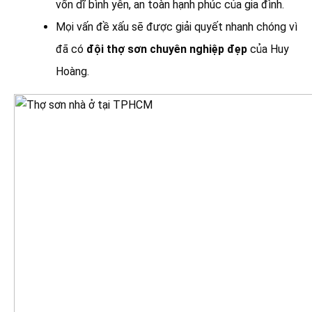
vốn dĩ bình yên, an toàn hạnh phúc của gia đình.
Mọi vấn đề xấu sẽ được giải quyết nhanh chóng vì
đã có
đội thợ sơn chuyên nghiệp đẹp
của Huy
Hoàng.