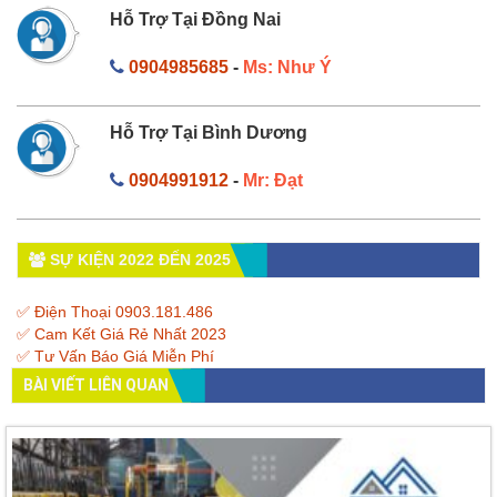
Hỗ Trợ Tại Đồng Nai
0904985685
-
Ms: Như Ý
Hỗ Trợ Tại Bình Dương
0904991912
-
Mr: Đạt
SỰ KIỆN 2022 ĐẾN 2025
✅ Điện Thoại 0903.181.486
✅ Cam Kết Giá Rẻ Nhất 2023
✅ Tư Vấn Báo Giá Miễn Phí
BÀI VIẾT LIÊN QUAN