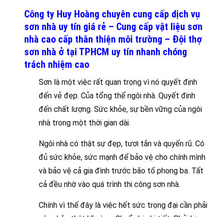
Công ty Huy Hoàng chuyên cung cấp dịch vụ
sơn nhà uy tín giá rẻ – Cung cấp vật liệu sơn
nhà cao cấp thân thiện môi trường – Đội thợ
sơn nhà ở tại TPHCM uy tín nhanh chóng
trách nhiệm cao
Sơn là một việc rất quan trọng vì nó quyết định
đến vẻ đẹp. Của tổng thể ngôi nhà. Quyết định
đến chất lượng. Sức khỏe, sự bền vững của ngôi
nhà trong một thời gian dài.
Ngôi nhà có thật sự đẹp, tươi tắn và quyến rũ. Có
đủ sức khỏe, sức mạnh để bảo vệ cho chính mình
và bảo vệ cả gia đình trước bão tố phong ba. Tất
cả đều nhờ vào quá trình thi công sơn nhà.
Chính vì thế đây là việc hết sức trọng đại cần phải