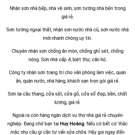
Nhận sơn nhà bếp, nhà vệ sinh, sơn tường nhà bên trong
giá rẻ.
Sơn tường ngoại thất, nhận sơn nước nhà cũ, sơn nước nhà
mới nhanh chóng uy tín.
Chuyên nhận sơn chống ăn mòn, chống ghỉ sét, chống
nóng. Sơn nhà cấp 4, biệt thự, căn hộ.
Công ty nhận sơn trang trí cho văn phòng làm việc, quán
ăn, quán nước, nhà hàng, khách sạn trọn gói giá rẻ.
Sơn lại cầu thang, cửa sắt, cửa gỗ, cửa sổ đẹp, bền, chất
lượng, giá rẻ.
Ngoài ra còn hàng ngàn dịch vụ thợ nhà giá rẻ chuyên
nghiệp. Đang chờ bạn tại
Huy Hoàng
. Nếu có bất cứ thắc
mắc nhu cầu gì cần tư vấn sửa chữa. Hãy gọi ngay đến