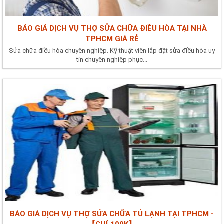
BÁO GIÁ DỊCH VỤ THỢ SỬA CHỮA ĐIỀU HÒA TẠI NHÀ
TPHCM GIÁ RẺ
Sửa chữa điều hòa chuyên nghiệp. Kỹ thuật viên lắp đặt sửa điều hòa uy
tín chuyên nghiệp phục...
BÁO GIÁ DỊCH VỤ THỢ SỬA CHỮA TỦ LẠNH TẠI TPHCM -