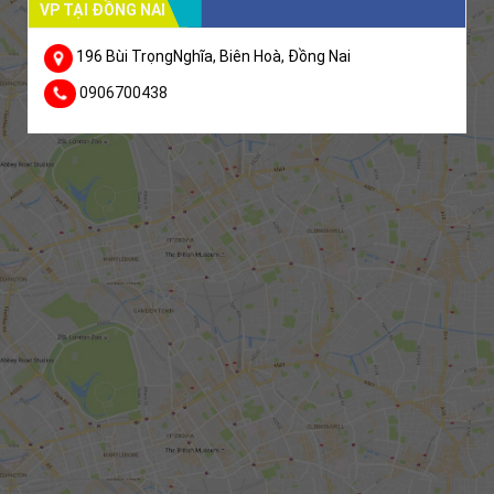
VP TẠI ĐỒNG NAI
196 Bùi TrọngNghĩa, Biên Hoà, Đồng Nai
0906700438