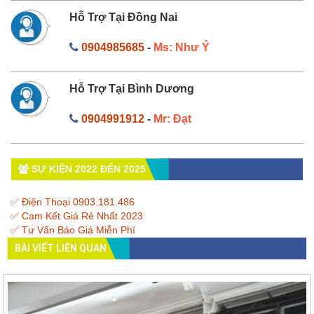
Hỗ Trợ Tại Đồng Nai
0904985685
-
Ms: Như Ý
Hỗ Trợ Tại Bình Dương
0904991912
-
Mr: Đạt
SỰ KIỆN 2022 ĐẾN 2025
✅ Điện Thoại 0903.181.486
✅ Cam Kết Giá Rẻ Nhất 2023
✅ Tư Vấn Báo Giá Miễn Phí
BÀI VIẾT LIÊN QUAN