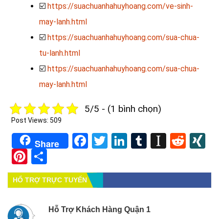
☑️
https://suachuanhahuyhoang.com/ve-sinh-
may-lanh.html
☑️
https://suachuanhahuyhoang.com/sua-chua-
tu-lanh.html
☑️
https://suachuanhahuyhoang.com/sua-chua-
may-lanh.html
5/5 - (1 bình chọn)
Post Views:
509
Facebook
Twitter
LinkedIn
Tumblr
Instapa
Redd
X
Share
Pinterest
Share
HỔ TRỢ TRỰC TUYẾN
Hỗ Trợ Khách Hàng Quận 1