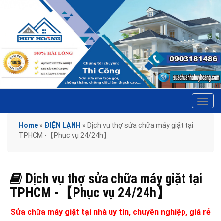
Tog
navi
Home
»
ĐIỆN LẠNH
»
Dịch vụ thợ sửa chữa máy giặt tại
TPHCM -【Phục vụ 24/24h】
Dịch vụ thợ sửa chữa máy giặt tại
TPHCM -【Phục vụ 24/24h】
Sửa chữa máy giặt tại nhà uy tín, chuyên nghiệp, giá rẻ