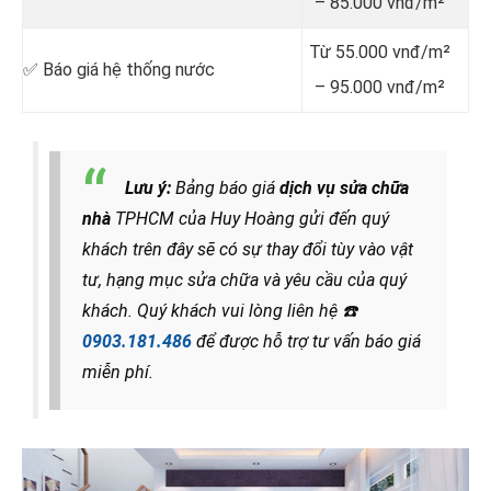
– 85.000 vnđ/m²
Từ 55.000 vnđ/m²
✅ Báo giá hệ thống nước
– 95.000 vnđ/m²
Lưu ý:
Bảng báo giá
dịch vụ sửa chữa
nhà
TPHCM của Huy Hoàng gửi đến quý
khách trên đây sẽ có sự thay đổi tùy vào vật
tư, hạng mục sửa chữa và yêu cầu của quý
khách. Quý khách vui lòng liên hệ
☎️
0903.181.486
để được hỗ trợ tư vấn báo giá
miễn phí.