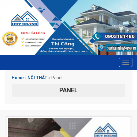
Tog
navi
Home
»
NỘI THẤT
»
Panel
PANEL