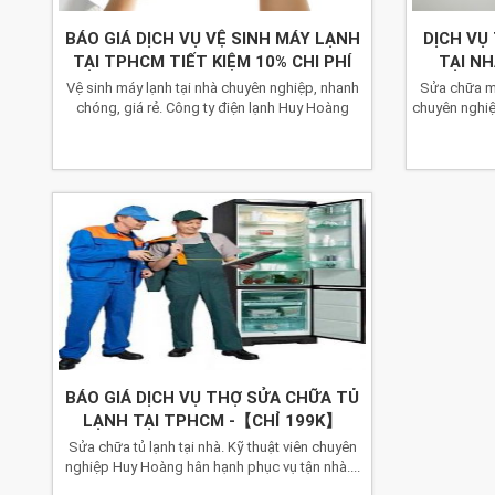
BÁO GIÁ DỊCH VỤ VỆ SINH MÁY LẠNH
DỊCH VỤ
TẠI TPHCM TIẾT KIỆM 10% CHI PHÍ
TẠI N
Vệ sinh máy lạnh tại nhà chuyên nghiệp, nhanh
Sửa chữa máy
chóng, giá rẻ. Công ty điện lạnh Huy Hoàng
chuyên nghiệ
hân...
BÁO GIÁ DỊCH VỤ THỢ SỬA CHỮA TỦ
LẠNH TẠI TPHCM -【CHỈ 199K】
Sửa chữa tủ lạnh tại nhà. Kỹ thuật viên chuyên
nghiệp Huy Hoàng hân hạnh phục vụ tận nhà....