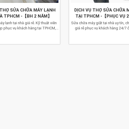
 THỢ SỬA CHỮA MÁY LẠNH
DỊCH VỤ THỢ SỬA CHỮA 
HÀ TPHCM -【BH 2 NĂM】
TẠI TPHCM -【PHỤC VỤ 
 lạnh tại nhà giá rẻ. Kỹ thuật viên
Sửa chữa máy giặt tại nhà uy tín, c
p phục vụ khách hàng tại TPHCM,...
giá rẻ phục vụ khách hàng 24/7 