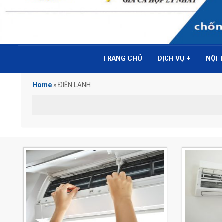
TRANG CHỦ
DỊCH VỤ
+
NỘI
Home
»
ĐIỆN LẠNH