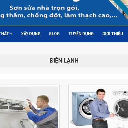
 THẤT
+
XÂY DỰNG
BLOG
TUYỂN DỤNG
GIỚI THIỆU
ĐIỆN LẠNH