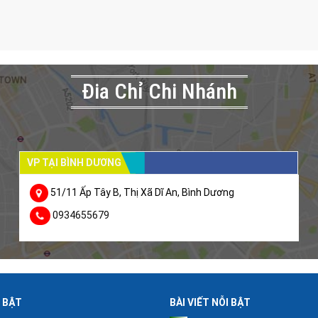
Đia Chỉ Chi Nhánh
VP TẠI BÌNH DƯƠNG
51/11 Ấp Tây B, Thị Xã Dĩ An, Bình Dương
0934655679
I BẬT
BÀI VIẾT NỖI BẬT