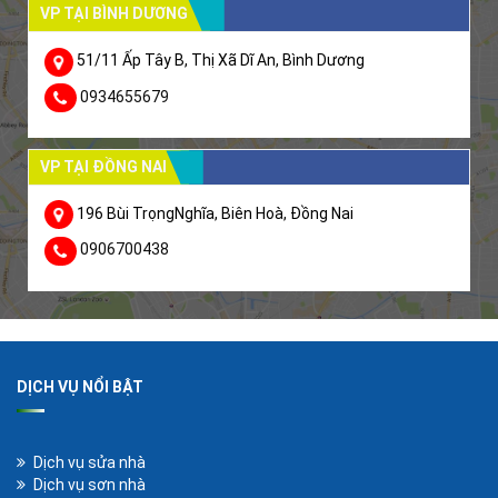
VP TẠI BÌNH DƯƠNG
51/11 Ấp Tây B, Thị Xã Dĩ An, Bình Dương
0934655679
VP TẠI ĐỒNG NAI
196 Bùi TrọngNghĩa, Biên Hoà, Đồng Nai
0906700438
DỊCH VỤ NỔI BẬT
Dịch vụ sửa nhà
Dịch vụ sơn nhà