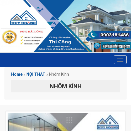
Tog
navi
Home
»
NỘI THẤT
»
Nhôm Kính
NHÔM KÍNH