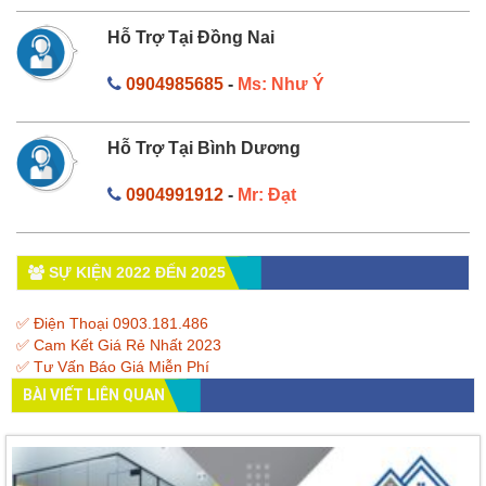
Hỗ Trợ Tại Đồng Nai
0904985685
-
Ms: Như Ý
Hỗ Trợ Tại Bình Dương
0904991912
-
Mr: Đạt
SỰ KIỆN 2022 ĐẾN 2025
✅ Điện Thoại 0903.181.486
✅ Cam Kết Giá Rẻ Nhất 2023
✅ Tư Vấn Báo Giá Miễn Phí
BÀI VIẾT LIÊN QUAN