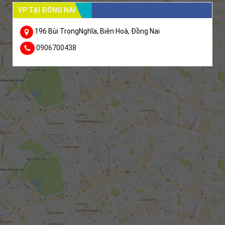
VP TẠI ĐỒNG NAI
196 Bùi TrọngNghĩa, Biên Hoà, Đồng Nai
0906700438