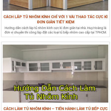
CÁCH LẮP TỦ NHÔM KÍNH CHỈ VỚI 1 VÀI THAO TÁC CỰC KÌ
ĐƠN GIẢN TIẾT KIỆM
Hướng dẫn cách lắp tủ nhôm kính cực kì đơn giản tại nhà. Huy Hoàng là
đơn vị chuyên thi công lắp đặt các loại tủ bếp nhôm cao cấp tại TPHCM.
CÁCH LÀM TỦ NHÔM KÍNH – TIẾN HÀNH LÀM TỦ BẾP CỰC