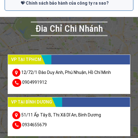
💝 Chính sách bảo hành của công ty ra sao?
Đia Chỉ Chi Nhánh
VP TẠI TPHCM
12/72/1 Đào Duy Anh, Phú Nhuận, Hồ Chí Minh
0904991912
VP TẠI BÌNH DƯƠNG
51/11 Ấp Tây B, Thị Xã Dĩ An, Bình Dương
0934655679