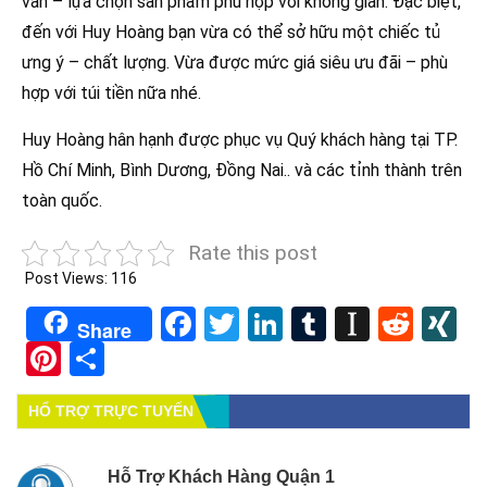
vấn – lựa chọn sản phẩm phù hợp với không gian. Đặc biệt,
đến với Huy Hoàng bạn vừa có thể sở hữu một chiếc tủ
ưng ý – chất lượng. Vừa được mức giá siêu ưu đãi – phù
hợp với túi tiền nữa nhé.
Huy Hoàng hân hạnh được phục vụ Quý khách hàng tại TP.
Hồ Chí Minh, Bình Dương, Đồng Nai.. và các tỉnh thành trên
toàn quốc.
Rate this post
Post Views:
116
Facebook
Twitter
LinkedIn
Tumblr
Instapa
Redd
X
Share
Pinterest
Share
HỔ TRỢ TRỰC TUYẾN
Hỗ Trợ Khách Hàng Quận 1