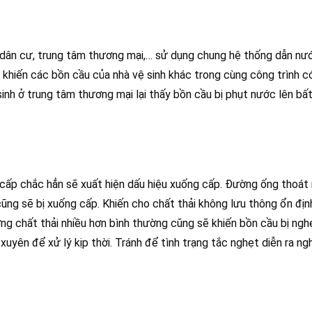
u dân cư, trung tâm thương mại,… sử dụng chung hệ thống dẫn nướ
 khiến các bồn cầu của nhà vệ sinh khác trong cùng công trình c
sinh ở trung tâm thương mại lại thấy bồn cầu bị phụt nước lên bấ
?
cấp chắc hẳn sẽ xuất hiện dấu hiệu xuống cấp. Đường ống thoát
ũng sẽ bị xuống cấp. Khiến cho chất thải không lưu thông ổn đị
ợng chất thải nhiều hơn bình thường cũng sẽ khiến bồn cầu bị ngh
yên để xử lý kịp thời. Tránh để tình trạng tắc nghẹt diễn ra ng