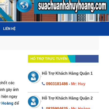
LIÊN HỆ
HỔ TRỢ TRỰC TUYẾN
Hỗ Trợ Khách Hàng Quận 1
 phốt các
0903181486
-
Mr: Huy
inh gây ảnh
 hiện ngay
Hỗ Trợ Khách Hàng Quận 2
y Hoàng
để
0835904625
-
Mr: Hoàng