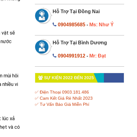
Hỗ Trợ Tại Đồng Nai
0904985685
-
Ms: Như Ý
ị vật sẽ
à nước
Hỗ Trợ Tại Bình Dương
0904991912
-
Mr: Đạt
n mùi hôi
SỰ KIỆN 2022 ĐẾN 2025
 nhiều vi
✅ Điện Thoại 0903.181.486
✅ Cam Kết Giá Rẻ Nhất 2023
✅ Tư Vấn Báo Giá Miễn Phí
 lúc xả
ghẹt và có