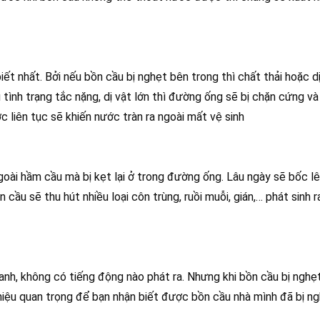
biết nhất. Bởi nếu bồn cầu bị nghẹt bên trong thì chất thải hoặc d
tình trạng tắc nặng, dị vật lớn thì đường ống sẽ bị chặn cứng v
 liên tục sẽ khiến nước tràn ra ngoài mất vệ sinh
ngoài hầm cầu mà bị kẹt lại ở trong đường ống. Lâu ngày sẽ bốc lê
ầu sẽ thu hút nhiều loại côn trùng, ruồi muỗi, gián,… phát sinh ra
anh, không có tiếng động nào phát ra. Nhưng khi bồn cầu bị nghẹt
hiệu quan trọng để bạn nhận biết được bồn cầu nhà mình đã bị n