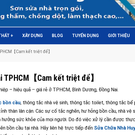
 THẤT
+
XÂY DỰNG
BLOG
TUYỂN DỤNG
GIỚI THIỆU
ại TPHCM【Cam kết triệt để】
 tại TPHCM【Cam kết triệt để】
hiệp – hiệu quả – giá rẻ ở TPHCM, Bình Dương, Đồng Nai.
c bồn cầu
, thông tắc nhà vệ sinh, thông tắc toilet, thông tắc bể
nh thàn lân cận. Các sự cố tắc nghẽn, hư hỏng bồn cầu, nhà vệ s
h hưởng sức khỏe của mọi người. Do đó việc xử lý cần được thực
ẽn bồn cầu tại nhà. Hãy liên hệ trực tiếp đến
Sửa Chữa Nhà Hu