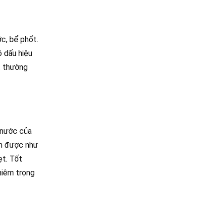
c, bể phốt.
ó dấu hiệu
t thường
 nước của
nh được như
ẹt. Tốt
hiêm trọng