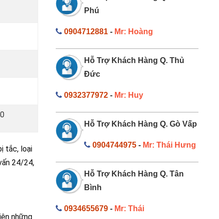
Phú
0904712881
-
Mr: Hoàng
Hỗ Trợ Khách Hàng Q. Thủ
Đức
0932377972
-
Mr: Huy
00
Hỗ Trợ Khách Hàng Q. Gò Vấp
0904744975
-
Mr: Thái Hưng
 tắc, loại
 vấn 24/24,
Hỗ Trợ Khách Hàng Q. Tân
Bình
0934655679
-
Mr: Thái
hiện những