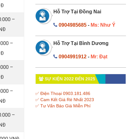
NĐ
Hỗ Trợ Tại Đồng Nai
0.000 –
0904985685
-
Ms: Như Ý
VNĐ
.000 –
Hỗ Trợ Tại Bình Dương
NĐ
0904991912
-
Mr: Đạt
.000 –
NĐ
SỰ KIỆN 2022 ĐẾN 2025
.000 –
✅ Điện Thoại 0903.181.486
✅ Cam Kết Giá Rẻ Nhất 2023
VNĐ
✅ Tư Vấn Báo Giá Miễn Phí
0.000 –
VNĐ
0.000 VNĐ