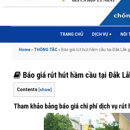
TRANG CHỦ
DỊCH VỤ
+
NỘI
Home
»
THÔNG TẮC
»
Báo giá rút hút hầm cầu tại Đắk Lắ
Báo giá rút hút hầm cầu tại Đắk 
Contents
[
show
]
Tham khảo bảng báo giá chi phí dịch vụ rút