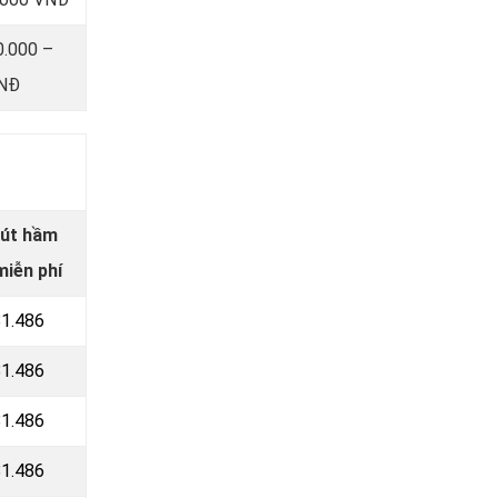
0.000 –
VNĐ
hút hầm
miễn phí
81.486
81.486
81.486
81.486