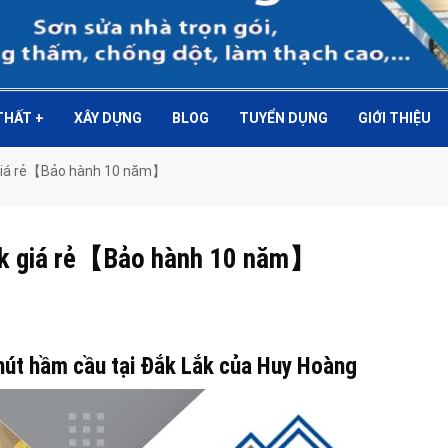
 THẤT
+
XÂY DỰNG
BLOG
TUYỂN DỤNG
GIỚI THIỆU
k giá rẻ【Bảo hành 10 năm】
Lắk giá rẻ【Bảo hành 10 năm】
 hút hầm cầu tại Đắk Lắk của Huy Hoàng