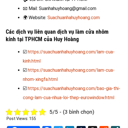
📧
Mail: Suanhahuyhoang@gmail.com
🌍
Website:
Suachuanhahuyhoang.com
Các dịch vụ liên quan dịch vụ làm cửa nhôm
kính
tại TPHCM của Huy Hoàng
☑️
https://suachuanhahuyhoang.com/lam-cua-
kinh.html
☑️
https://suachuanhahuyhoang.com/lam-cua-
nhom-xingfa.html
☑️
https://suachuanhahuyhoang.com/bao-gia-thi-
cong-lam-cua-nhua-loi-thep-eurowindow.html
5/5 - (3 bình chọn)
Post Views:
155