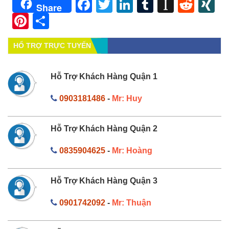
Facebook
Twitter
LinkedIn
Tumblr
Instapa
Redd
X
Share
Pinterest
Share
HỔ TRỢ TRỰC TUYẾN
Hỗ Trợ Khách Hàng Quận 1
0903181486
-
Mr: Huy
Hỗ Trợ Khách Hàng Quận 2
0835904625
-
Mr: Hoàng
Hỗ Trợ Khách Hàng Quận 3
0901742092
-
Mr: Thuận