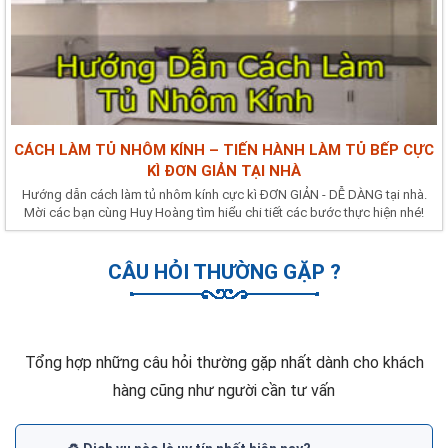
CÁCH LÀM TỦ NHÔM KÍNH – TIẾN HÀNH LÀM TỦ BẾP CỰC
KÌ ĐƠN GIẢN TẠI NHÀ
Hướng dẫn cách làm tủ nhôm kính cực kì ĐƠN GIẢN - DỄ DÀNG tại nhà.
Mời các bạn cùng Huy Hoàng tìm hiểu chi tiết các bước thực hiện nhé!
CÂU HỎI THƯỜNG GẶP ?
Tổng hợp những câu hỏi thường gặp nhất dành cho khách
hàng cũng như người cần tư vấn