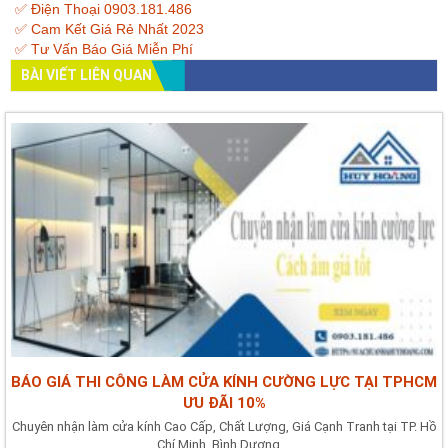
✅ Điện Thoại 0903.181.486
✅ Cam Kết Giá Rẻ Nhất 2023
✅ Tư Vấn Báo Giá Miễn Phí
BÀI VIẾT LIÊN QUAN
BÁO GIÁ THI CÔNG LÀM CỬA KÍNH CƯỜNG LỰC TẠI TPHCM
ƯU ĐÃI 10%
Chuyên nhận làm cửa kính Cao Cấp, Chất Lượng, Giá Cạnh Tranh tại TP. Hồ
Chí Minh, Bình Dương,...