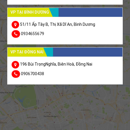
VP TẠI BÌNH DƯƠNG
51/11 Ấp Tây B, Thị Xã Dĩ An, Bình Dương
0934655679
VP TẠI ĐỒNG NAI
196 Bùi TrọngNghĩa, Biên Hoà, Đồng Nai
0906700438