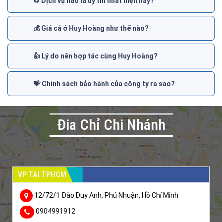
♻️ Dịch vụ nào là uy tín nhất hiện nay?
💰 Giá cả ở Huy Hoàng như thế nào?
👍 Lý do nên hợp tác cùng Huy Hoàng?
💝 Chính sách bảo hành của công ty ra sao?
Đia Chỉ Chi Nhánh
VP TẠI TPHCM
12/72/1 Đào Duy Anh, Phú Nhuận, Hồ Chí Minh
0904991912