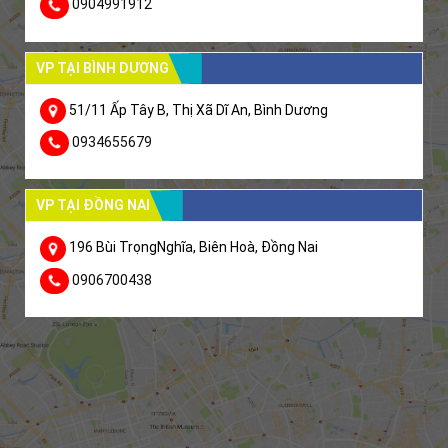
0904991912
VP TẠI BÌNH DƯƠNG
51/11 Ấp Tây B, Thị Xã Dĩ An, Bình Dương
0934655679
VP TẠI ĐỒNG NAI
196 Bùi TrọngNghĩa, Biên Hoà, Đồng Nai
0906700438