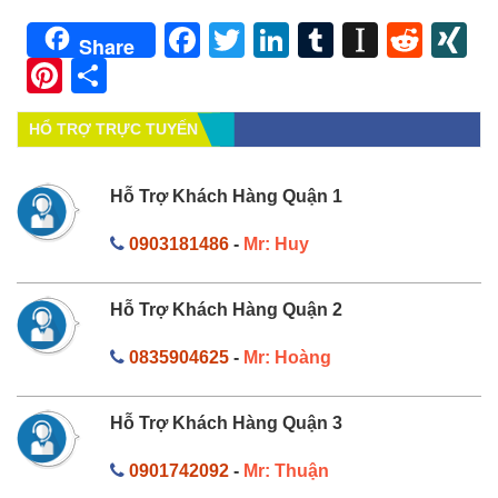
Facebook
Twitter
LinkedIn
Tumblr
Instapa
Redd
X
Share
Pinterest
Share
HỔ TRỢ TRỰC TUYẾN
Hỗ Trợ Khách Hàng Quận 1
0903181486
-
Mr: Huy
Hỗ Trợ Khách Hàng Quận 2
0835904625
-
Mr: Hoàng
Hỗ Trợ Khách Hàng Quận 3
0901742092
-
Mr: Thuận