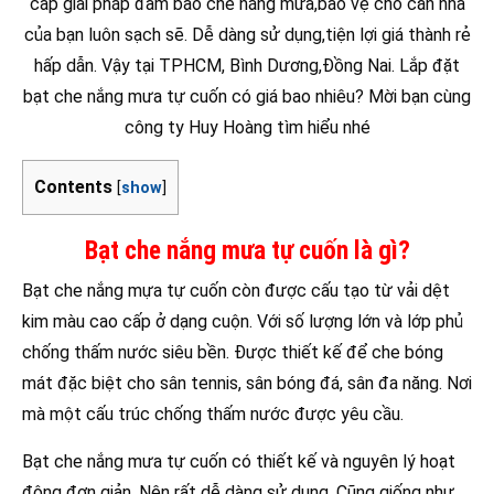
cấp giải pháp đảm bảo che nắng mưa,bảo vệ cho căn nhà
của bạn luôn sạch sẽ. Dễ dàng sử dụng,tiện lợi giá thành rẻ
hấp dẫn. Vậy tại TPHCM, Bình Dương,Đồng Nai. Lắp đặt
bạt che nắng mưa tự cuốn có giá bao nhiêu? Mời bạn cùng
công ty Huy Hoàng tìm hiểu nhé
Contents
[
show
]
Bạt che nắng mưa tự cuốn là gì?
Bạt che nắng mựa tự cuốn còn được cấu tạo từ vải dệt
kim màu cao cấp ở dạng cuộn. Với số lượng lớn và lớp phủ
chống thấm nước siêu bền. Được thiết kế để che bóng
mát đặc biệt cho sân tennis, sân bóng đá, sân đa năng. Nơi
mà một cấu trúc chống thấm nước được yêu cầu.
Bạt che nắng mưa tự cuốn có thiết kế và nguyên lý hoạt
động đơn giản. Nên rất dễ dàng sử dụng. Cũng giống như