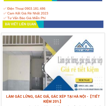
✅ Điện Thoại 0903.181.486
✅ Cam Kết Giá Rẻ Nhất 2023
✅ Tư Vấn Báo Giá Miễn Phí
BÀI VIẾT LIÊN QUAN
LÀM GÁC LỬNG, GÁC GIẢ, GÁC XÉP TẠI HÀ NỘI -【TIẾT
KIỆM 20%】