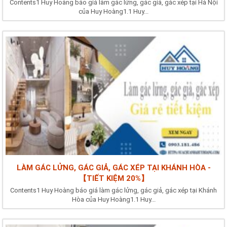
Contents1 Huy Hoàng báo giá làm gác lửng, gác giả, gác xép tại Hà Nội
của Huy Hoàng1.1 Huy...
LÀM GÁC LỬNG, GÁC GIẢ, GÁC XÉP TẠI KHÁNH HÒA -
【TIẾT KIỆM 20%】
Contents1 Huy Hoàng báo giá làm gác lửng, gác giả, gác xép tại Khánh
Hòa của Huy Hoàng1.1 Huy...