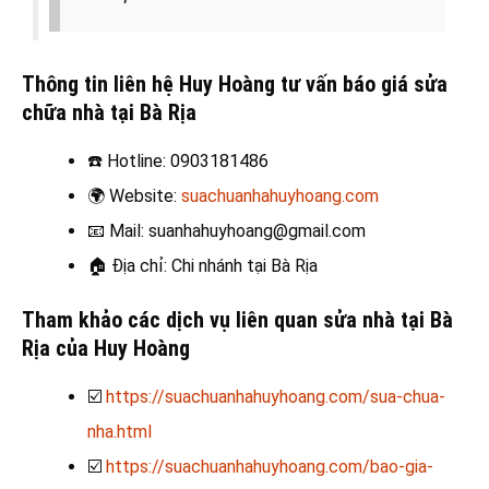
Thông tin liên hệ Huy Hoàng tư vấn báo giá sửa
chữa nhà tại Bà Rịa
☎️
Hotline: 0903181486
🌍
Website:
suachuanhahuyhoang.com
📧
Mail: suanhahuyhoang@gmail.com
🏠
Địa chỉ: Chi nhánh tại Bà Rịa
Tham khảo các dịch vụ liên quan sửa nhà tại Bà
Rịa của Huy Hoàng
☑️
https://suachuanhahuyhoang.com/sua-chua-
nha.html
☑️
https://suachuanhahuyhoang.com/bao-gia-