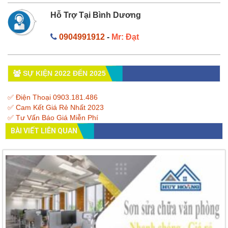
Hỗ Trợ Tại Bình Dương
0904991912
-
Mr: Đạt
SỰ KIỆN 2022 ĐẾN 2025
✅ Điện Thoại 0903.181.486
✅ Cam Kết Giá Rẻ Nhất 2023
✅ Tư Vấn Báo Giá Miễn Phí
BÀI VIẾT LIÊN QUAN