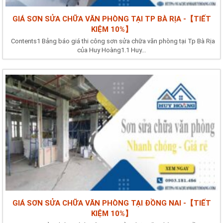
GIÁ SƠN SỬA CHỮA VĂN PHÒNG TẠI TP BÀ RỊA -【TIẾT
KIỆM 10%】
Contents1 Bảng báo giá thi công sơn sửa chữa văn phòng tại Tp Bà Rịa
của Huy Hoàng1.1 Huy...
GIÁ SƠN SỬA CHỮA VĂN PHÒNG TẠI ĐỒNG NAI -【TIẾT
KIỆM 10%】