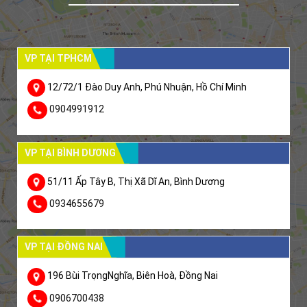
VP TẠI TPHCM
12/72/1 Đào Duy Anh, Phú Nhuận, Hồ Chí Minh
0904991912
VP TẠI BÌNH DƯƠNG
51/11 Ấp Tây B, Thị Xã Dĩ An, Bình Dương
0934655679
VP TẠI ĐỒNG NAI
196 Bùi TrọngNghĩa, Biên Hoà, Đồng Nai
0906700438