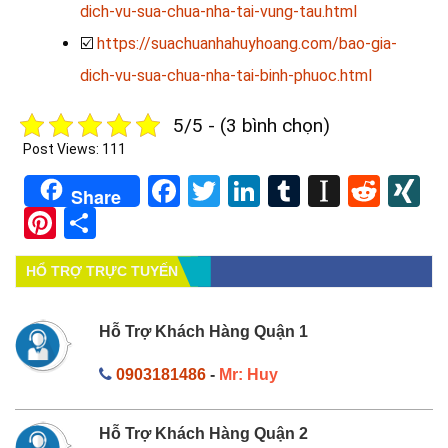
dich-vu-sua-chua-nha-tai-vung-tau.html
☑️
https://suachuanhahuyhoang.com/bao-gia-
dich-vu-sua-chua-nha-tai-binh-phuoc.html
5/5 - (3 bình chọn)
Post Views:
111
Facebook
Twitter
LinkedIn
Tumblr
Instapa
Redd
X
Share
Pinterest
Share
HỔ TRỢ TRỰC TUYẾN
Hỗ Trợ Khách Hàng Quận 1
0903181486
-
Mr: Huy
Hỗ Trợ Khách Hàng Quận 2