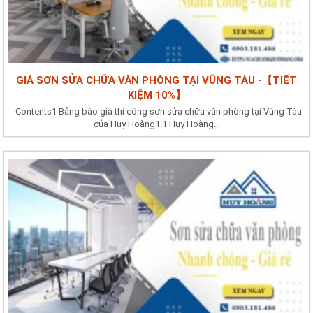
GIÁ SƠN SỬA CHỮA VĂN PHÒNG TẠI VŨNG TÀU -【TIẾT
KIỆM 10%】
Contents1 Bảng báo giá thi công sơn sửa chữa văn phòng tại Vũng Tàu
của Huy Hoàng1.1 Huy Hoàng...