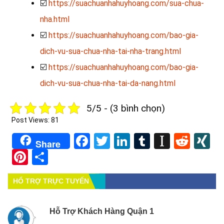
☑️
https://suachuanhahuyhoang.com/sua-chua-
nha.html
☑️
https://suachuanhahuyhoang.com/bao-gia-
dich-vu-sua-chua-nha-tai-nha-trang.html
☑️
https://suachuanhahuyhoang.com/bao-gia-
dich-vu-sua-chua-nha-tai-da-nang.html
5/5 - (3 bình chọn)
Post Views:
81
Facebook
Twitter
LinkedIn
Tumblr
Instapa
Redd
X
Share
Pinterest
Share
HỔ TRỢ TRỰC TUYẾN
Hỗ Trợ Khách Hàng Quận 1