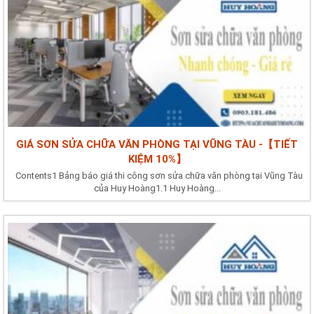
GIÁ SƠN SỬA CHỮA VĂN PHÒNG TẠI VŨNG TÀU -【TIẾT
KIỆM 10%】
Contents1 Bảng báo giá thi công sơn sửa chữa văn phòng tại Vũng Tàu
của Huy Hoàng1.1 Huy Hoàng...