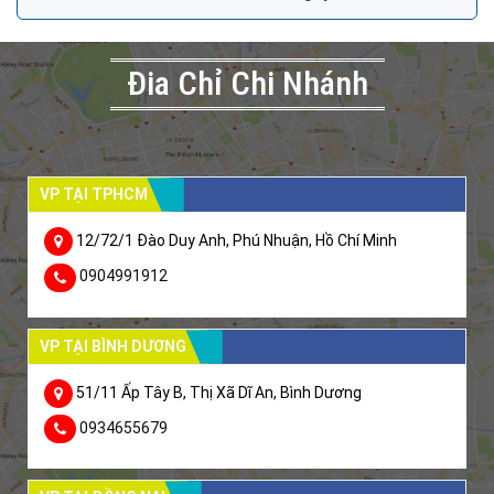
Đia Chỉ Chi Nhánh
VP TẠI TPHCM
12/72/1 Đào Duy Anh, Phú Nhuận, Hồ Chí Minh
0904991912
VP TẠI BÌNH DƯƠNG
51/11 Ấp Tây B, Thị Xã Dĩ An, Bình Dương
0934655679