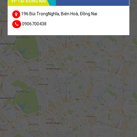
VP TẠI ĐỒNG NAI
196 Bùi TrọngNghĩa, Biên Hoà, Đồng Nai
0906700438