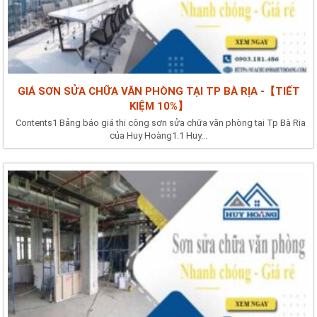
GIÁ SƠN SỬA CHỮA VĂN PHÒNG TẠI TP BÀ RỊA -【TIẾT
KIỆM 10%】
Contents1 Bảng báo giá thi công sơn sửa chữa văn phòng tại Tp Bà Rịa
của Huy Hoàng1.1 Huy...