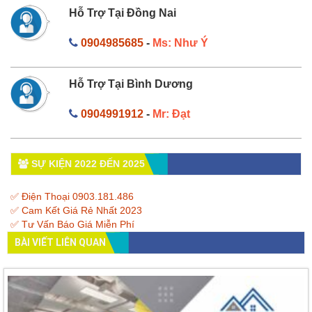
Hỗ Trợ Tại Đồng Nai
0904985685
-
Ms: Như Ý
Hỗ Trợ Tại Bình Dương
0904991912
-
Mr: Đạt
SỰ KIỆN 2022 ĐẾN 2025
✅ Điện Thoại 0903.181.486
✅ Cam Kết Giá Rẻ Nhất 2023
✅ Tư Vấn Báo Giá Miễn Phí
BÀI VIẾT LIÊN QUAN