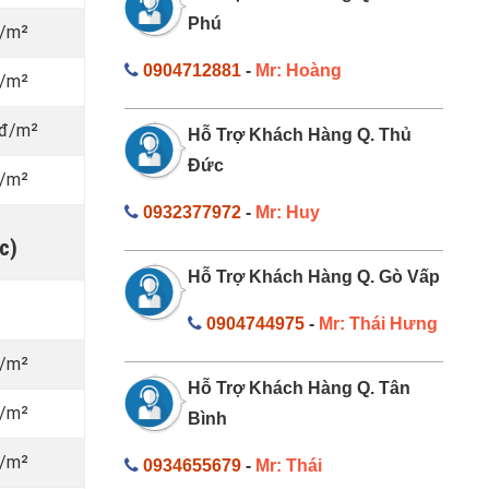
Phú
đ/m²
0904712881
-
Mr: Hoàng
đ/m²
nđ/m²
Hỗ Trợ Khách Hàng Q. Thủ
Đức
đ/m²
0932377972
-
Mr: Huy
c)
Hỗ Trợ Khách Hàng Q. Gò Vấp
0904744975
-
Mr: Thái Hưng
đ/m²
Hỗ Trợ Khách Hàng Q. Tân
đ/m²
Bình
đ/m²
0934655679
-
Mr: Thái