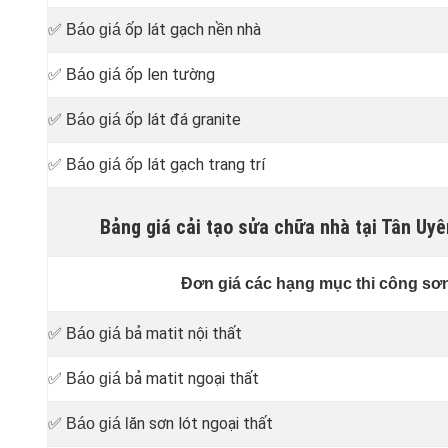
ốp lát gạch nền nhà
✅ Báo giá
ốp len tường
✅ Báo giá
ốp lát đá granite
✅ Báo giá
ốp lát gạch trang trí
✅ Báo giá
Bảng giá cải tạo sửa chữa nhà tại Tân U
Đơn giá các hạng mục thi công sơ
ả matit nội thất
✅ Báo giá b
ả matit ngoại thất
✅ Báo giá b
ăn sơn lót ngoại thất
✅ Báo giá l