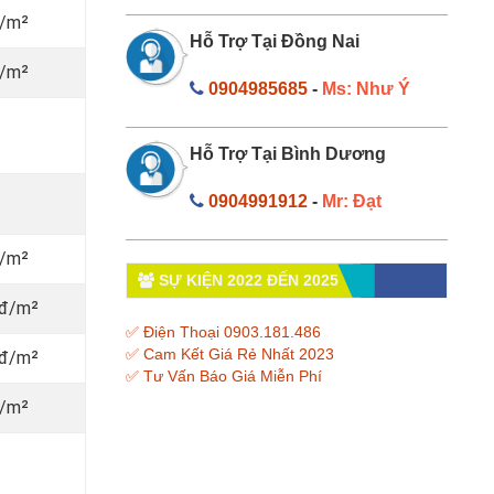
đ/m²
Hỗ Trợ Tại Đồng Nai
đ/m²
0904985685
-
Ms: Như Ý
Hỗ Trợ Tại Bình Dương
0904991912
-
Mr: Đạt
đ/m²
SỰ KIỆN 2022 ĐẾN 2025
nđ/m²
✅ Điện Thoại 0903.181.486
✅ Cam Kết Giá Rẻ Nhất 2023
nđ/m²
✅ Tư Vấn Báo Giá Miễn Phí
đ/m²