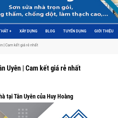
 THẤT
+
XÂY DỰNG
BLOG
TUYỂN DỤNG
GIỚI THIỆU
n | Cam kết giá rẻ nhất
ân Uyên | Cam kết giá rẻ nhất
hà tại Tân Uyên của Huy Hoàng