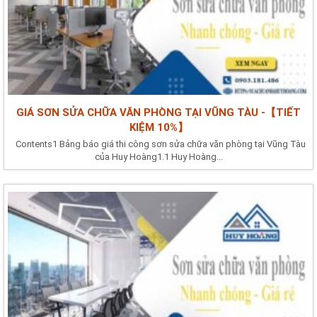
GIÁ SƠN SỬA CHỮA VĂN PHÒNG TẠI VŨNG TÀU -【TIẾT
KIỆM 10%】
Contents1 Bảng báo giá thi công sơn sửa chữa văn phòng tại Vũng Tàu
của Huy Hoàng1.1 Huy Hoàng...