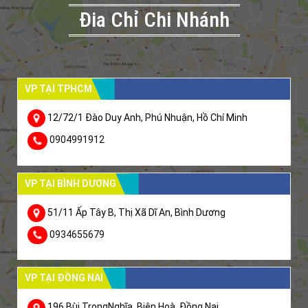
Đia Chỉ Chi Nhánh
VP TẠI TPHCM
12/72/1 Đào Duy Anh, Phú Nhuận, Hồ Chí Minh
0904991912
VP TẠI BÌNH DƯƠNG
51/11 Ấp Tây B, Thị Xã Dĩ An, Bình Dương
0934655679
VP TẠI ĐỒNG NAI
196 Bùi TrọngNghĩa, Biên Hoà, Đồng Nai