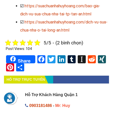
☑️
https://suachuanhahuyhoang.com/bao-gia-
dich-vu-sua-chua-nha-tai-tp-tan-an.html
☑️
https://suachuanhahuyhoang.com/dich-vu-sua-
chua-nha-o-tai-long-an.html
5/5 - (2 bình chọn)
Post Views:
104
Facebook
Twitter
LinkedIn
Tumblr
Instapa
Redd
X
Share
Pinterest
Share
HỔ TRỢ TRỰC TUYẾN
Hỗ Trợ Khách Hàng Quận 1
0903181486
-
Mr: Huy