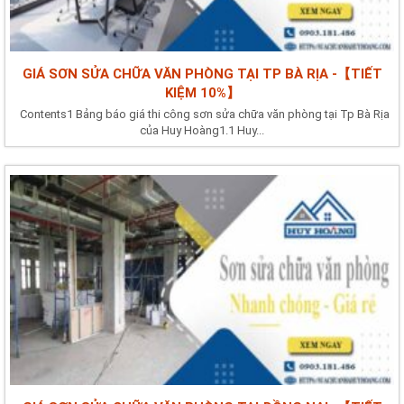
GIÁ SƠN SỬA CHỮA VĂN PHÒNG TẠI TP BÀ RỊA -【TIẾT
KIỆM 10%】
Contents1 Bảng báo giá thi công sơn sửa chữa văn phòng tại Tp Bà Rịa
của Huy Hoàng1.1 Huy...