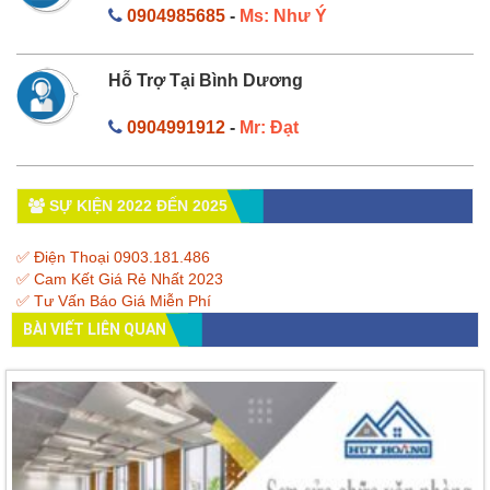
0904985685
-
Ms: Như Ý
Hỗ Trợ Tại Bình Dương
0904991912
-
Mr: Đạt
SỰ KIỆN 2022 ĐẾN 2025
✅ Điện Thoại 0903.181.486
✅ Cam Kết Giá Rẻ Nhất 2023
✅ Tư Vấn Báo Giá Miễn Phí
BÀI VIẾT LIÊN QUAN