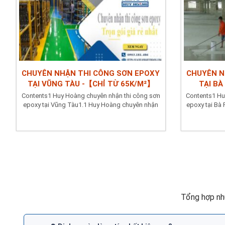
CHUYÊN NHẬN THI CÔNG SƠN EPOXY
CHUYÊN N
TẠI VŨNG TÀU -【CHỈ TỪ 65K/M²】
TẠI BÀ
Contents1 Huy Hoàng chuyên nhận thi công sơn
Contents1 Hu
epoxy tại Vũng Tàu1.1 Huy Hoàng chuyên nhận
epoxy tại Bà
sơn epoxy hệ...
Tổng hợp nh