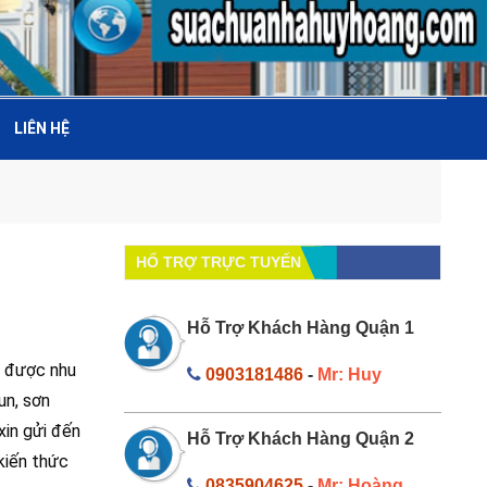
LIÊN HỆ
HỔ TRỢ TRỰC TUYẾN
Hỗ Trợ Khách Hàng Quận 1
g được nhu
0903181486
-
Mr: Huy
un, sơn
xin gửi đến
Hỗ Trợ Khách Hàng Quận 2
kiến thức
0835904625
-
Mr: Hoàng