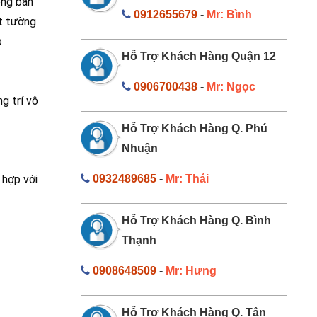
ống bản
0912655679
-
Mr: Bình
ặt tường
o
Hỗ Trợ Khách Hàng Quận 12
0906700438
-
Mr: Ngọc
g trí vô
Hỗ Trợ Khách Hàng Q. Phú
Nhuận
 hợp với
0932489685
-
Mr: Thái
Hỗ Trợ Khách Hàng Q. Bình
Thạnh
0908648509
-
Mr: Hưng
Hỗ Trợ Khách Hàng Q. Tân