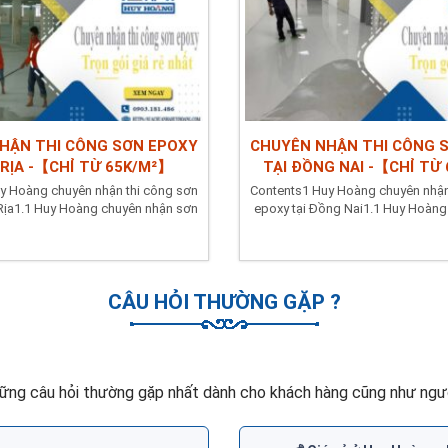
HẬN THI CÔNG SƠN EPOXY
CHUYÊN NHẬN THI CÔNG 
 RỊA -【CHỈ TỪ 65K/M²】
TẠI ĐỒNG NAI -【CHỈ TỪ
y Hoàng chuyên nhận thi công sơn
Contents1 Huy Hoàng chuyên nhận
 Rịa1.1 Huy Hoàng chuyên nhận sơn
epoxy tại Đồng Nai1.1 Huy Hoàng
epoxy hệ...
sơn epoxy hệ...
CÂU HỎI THƯỜNG GẶP ?
ững câu hỏi thường gặp nhất dành cho khách hàng cũng như ngườ