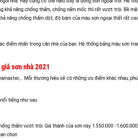
gôi nhà. Hay cũng có thể hiểu đây là dòng sơn ngoài trời. Hệ th
ưng khả năng chống thấm, chống nấm mốc thì rất vượt trội. Bề m
 khả năng chống thấm dột, độ bám của màu sơn ngoại thất rất ca
c điểm nhấn trong căn nhà của bạn. Hệ thống bảng màu sơn tran
 giá sơn nhà 2021
Seamaster,… Mỗi thương hiệu sẽ có những ưu điểm khác nhau, phù
ổi tiếng như sau:
chống thấm vượt trội. Giá thành của sơn này 1.550.000 -1.600.000
bạn chọn