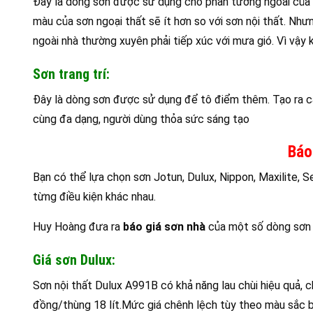
Đây là dòng sơn được sử dụng cho phần tường ngoài của n
màu của sơn ngoại thất sẽ ít hơn so với sơn nội thất. Nh
ngoài nhà thường xuyên phải tiếp xúc với mưa gió. Vì vậy
Sơn trang trí:
Đây là dòng sơn được sử dụng để tô điểm thêm. Tạo ra cá
cùng đa dạng, người dùng thỏa sức sáng tạo
Báo
Bạn có thể lựa chọn sơn Jotun, Dulux, Nippon, Maxilite, 
từng điều kiện khác nhau.
Huy Hoàng đưa ra
báo giá sơn nhà
của một số dòng sơn n
Giá sơn Dulux:
Sơn nội thất Dulux A991B có khả năng lau chùi hiệu quả, 
đồng/thùng 18 lít.Mức giá chênh lệch tùy theo màu sắc 