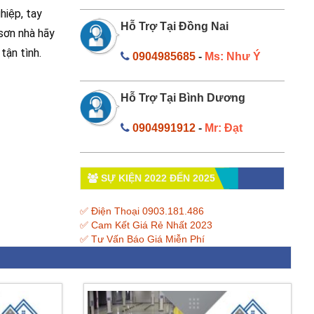
hiệp, tay
Hỗ Trợ Tại Đồng Nai
 sơn nhà hãy
tận tình.
0904985685
-
Ms: Như Ý
Hỗ Trợ Tại Bình Dương
0904991912
-
Mr: Đạt
SỰ KIỆN 2022 ĐẾN 2025
✅ Điện Thoại 0903.181.486
✅ Cam Kết Giá Rẻ Nhất 2023
✅ Tư Vấn Báo Giá Miễn Phí