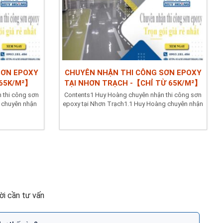
SƠN EPOXY
CHUYÊN NHẬN THI CÔNG SƠN EPOXY
 65K/M²】
TẠI NHƠN TRẠCH -【CHỈ TỪ 65K/M²】
 thi công sơn
Contents1 Huy Hoàng chuyên nhận thi công sơn
 chuyên nhận
epoxy tại Nhơn Trạch1.1 Huy Hoàng chuyên nhận
sơn epoxy hệ...
i cần tư vấn