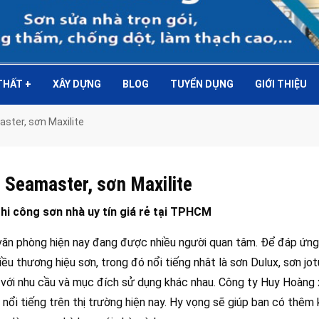
 THẤT
+
XÂY DỰNG
BLOG
TUYỂN DỤNG
GIỚI THIỆU
ster, sơn Maxilite
 Seamaster, sơn Maxilite
thi công sơn nhà uy tín giá rẻ tại TPHCM
, văn phòng hiện nay đang được nhiều người quan tâm. Để đáp ứn
iều thương hiệu sơn, trong đó nổi tiếng nhât là sơn Dulux, sơn jot
 với nhu cầu và mục đích sử dụng khác nhau. Công ty Huy Hoàng 
nổi tiếng trên thị trường hiện nay. Hy vọng sẽ giúp ban có thêm 