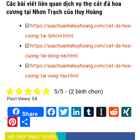
Các bài viết liên quan dịch vụ thợ cắt đá hoa
cương tại Nhơn Trạch của Huy Hoàng
☑️
https://suachuanhahuyhoang.com/cat-da-hoa-
cuong-tai-tphcm.html
☑️
https://suachuanhahuyhoang.com/cat-da-hoa-
cuong-tai-dong-nai.html
☑️
https://suachuanhahuyhoang.com/cat-da-hoa-
cuong-tai-vung-tau.html
5/5 - (2 bình chọn)
Post Views:
54
Facebook
Twitter
LinkedIn
Tumblr
Instapa
Redd
X
Share
Pinterest
Share
HỔ TRỢ TRỰC TUYẾN