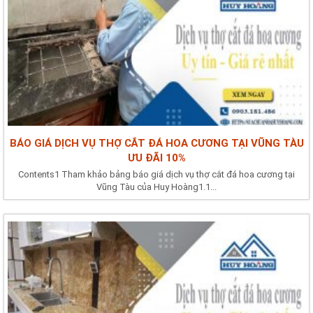
BÁO GIÁ DỊCH VỤ THỢ CẮT ĐÁ HOA CƯƠNG TẠI VŨNG TÀU
ƯU ĐÃI 10%
Contents1 Tham khảo bảng báo giá dịch vụ thợ cắt đá hoa cương tại
Vũng Tàu của Huy Hoàng1.1...