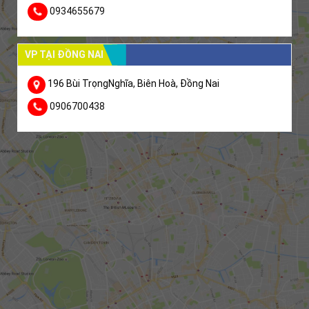
0934655679
VP TẠI ĐỒNG NAI
196 Bùi TrọngNghĩa, Biên Hoà, Đồng Nai
0906700438