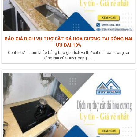
BÁO GIÁ DỊCH VỤ THỢ CẮT ĐÁ HOA CƯƠNG TẠI ĐỒNG NAI
ƯU ĐÃI 10%
Contents1 Tham khảo bảng báo giá dịch vụ thợ cắt đá hoa cương tại
Đồng Nai của Huy Hoàng1.1...