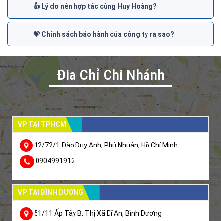
👍 Lý do nên hợp tác cùng Huy Hoàng?
💝 Chính sách bảo hành của công ty ra sao?
Đia Chỉ Chi Nhánh
VP TẠI TPHCM
12/72/1 Đào Duy Anh, Phú Nhuận, Hồ Chí Minh
0904991912
VP TẠI BÌNH DƯƠNG
51/11 Ấp Tây B, Thị Xã Dĩ An, Bình Dương