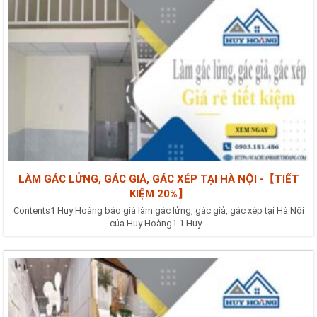
LÀM GÁC LỬNG, GÁC GIẢ, GÁC XÉP TẠI HÀ NỘI -【TIẾT
KIỆM 20%】
Contents1 Huy Hoàng báo giá làm gác lửng, gác giả, gác xép tại Hà Nội
của Huy Hoàng1.1 Huy...