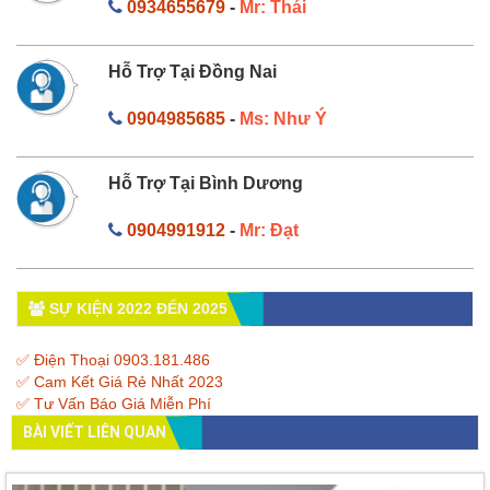
0934655679
-
Mr: Thái
Hỗ Trợ Tại Đồng Nai
0904985685
-
Ms: Như Ý
Hỗ Trợ Tại Bình Dương
0904991912
-
Mr: Đạt
SỰ KIỆN 2022 ĐẾN 2025
✅ Điện Thoại 0903.181.486
✅ Cam Kết Giá Rẻ Nhất 2023
✅ Tư Vấn Báo Giá Miễn Phí
BÀI VIẾT LIÊN QUAN