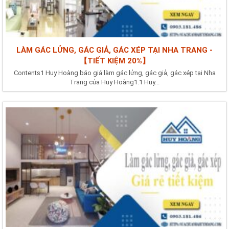
LÀM GÁC LỬNG, GÁC GIẢ, GÁC XÉP TẠI NHA TRANG -
【TIẾT KIỆM 20%】
Contents1 Huy Hoàng báo giá làm gác lửng, gác giả, gác xép tại Nha
Trang của Huy Hoàng1.1 Huy...