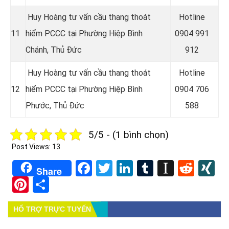
Huy Hoàng tư vấn cầu thang thoát
Hotline
11
hiểm PCCC tại Phường Hiệp Bình
0904 991
Chánh, Thủ Đức
912
Huy Hoàng tư vấn cầu thang thoát
Hotline
12
hiểm PCCC tại Phường Hiệp Bình
0
904 706
Phước, Thủ Đức
588
5/5 - (1 bình chọn)
Post Views:
13
Facebook
Twitter
LinkedIn
Tumblr
Instapa
Redd
X
Share
Pinterest
Share
HỔ TRỢ TRỰC TUYẾN