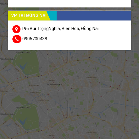
VP TẠI ĐỒNG NAI
196 Bùi TrọngNghĩa, Biên Hoà, Đồng Nai
0906700438