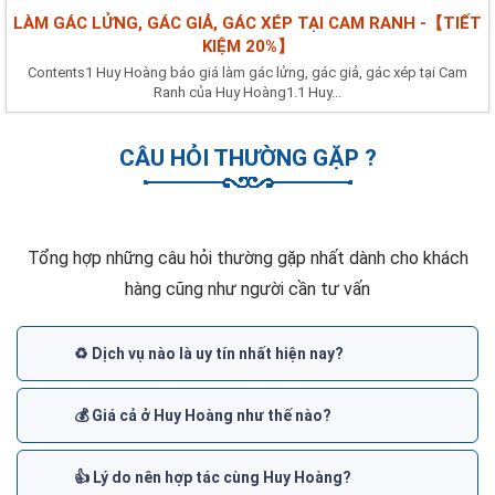
LÀM GÁC LỬNG, GÁC GIẢ, GÁC XÉP TẠI CAM RANH -【TIẾT
KIỆM 20%】
Contents1 Huy Hoàng báo giá làm gác lửng, gác giả, gác xép tại Cam
Ranh của Huy Hoàng1.1 Huy...
CÂU HỎI THƯỜNG GẶP ?
Tổng hợp những câu hỏi thường gặp nhất dành cho khách
hàng cũng như người cần tư vấn
♻️ Dịch vụ nào là uy tín nhất hiện nay?
💰 Giá cả ở Huy Hoàng như thế nào?
👍 Lý do nên hợp tác cùng Huy Hoàng?