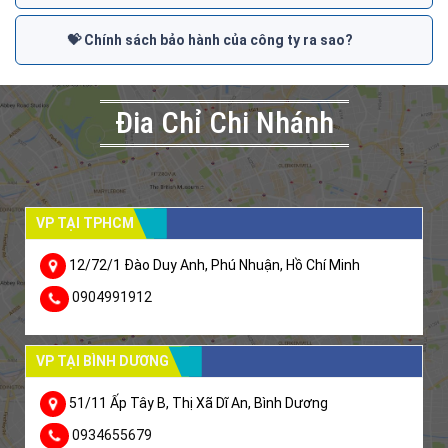
💝 Chính sách bảo hành của công ty ra sao?
Đia Chỉ Chi Nhánh
VP TẠI TPHCM
12/72/1 Đào Duy Anh, Phú Nhuận, Hồ Chí Minh
0904991912
VP TẠI BÌNH DƯƠNG
51/11 Ấp Tây B, Thị Xã Dĩ An, Bình Dương
0934655679