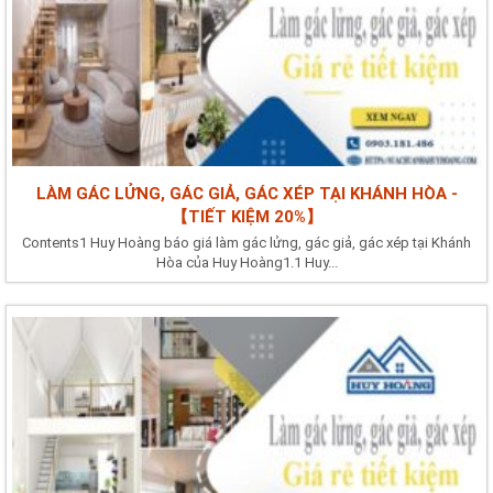
LÀM GÁC LỬNG, GÁC GIẢ, GÁC XÉP TẠI KHÁNH HÒA -
【TIẾT KIỆM 20%】
Contents1 Huy Hoàng báo giá làm gác lửng, gác giả, gác xép tại Khánh
Hòa của Huy Hoàng1.1 Huy...