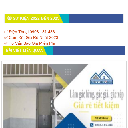
SỰ KIỆN 2022 ĐẾN 2025
✅ Điện Thoại 0903.181.486
✅ Cam Kết Giá Rẻ Nhất 2023
✅ Tư Vấn Báo Giá Miễn Phí
BÀI VIẾT LIÊN QUAN