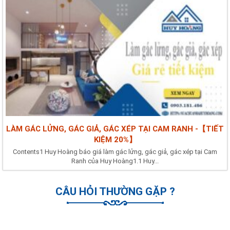
LÀM GÁC LỬNG, GÁC GIẢ, GÁC XÉP TẠI CAM RANH -【TIẾT
KIỆM 20%】
Contents1 Huy Hoàng báo giá làm gác lửng, gác giả, gác xép tại Cam
Ranh của Huy Hoàng1.1 Huy...
CÂU HỎI THƯỜNG GẶP ?