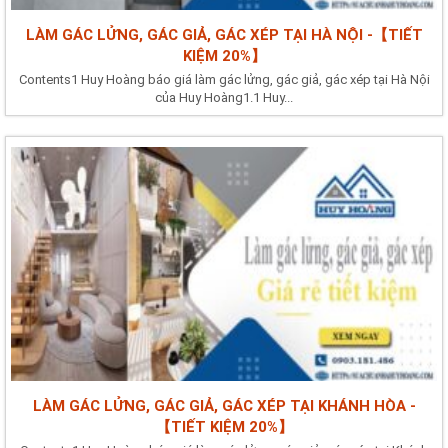
LÀM GÁC LỬNG, GÁC GIẢ, GÁC XÉP TẠI HÀ NỘI -【TIẾT
KIỆM 20%】
Contents1 Huy Hoàng báo giá làm gác lửng, gác giả, gác xép tại Hà Nội
của Huy Hoàng1.1 Huy...
LÀM GÁC LỬNG, GÁC GIẢ, GÁC XÉP TẠI KHÁNH HÒA -
【TIẾT KIỆM 20%】