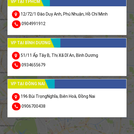
VP TẠI TPHCM
12/72/1 Đào Duy Anh, Phú Nhuận, Hồ Chí Minh
0904991912
VP TẠI BÌNH DƯƠNG
51/11 Ấp Tây B, Thị Xã Dĩ An, Bình Dương
0934655679
VP TẠI ĐỒNG NAI
196 Bùi TrọngNghĩa, Biên Hoà, Đồng Nai
0906700438