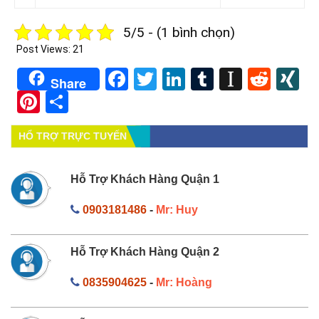
5/5 - (1 bình chọn)
Post Views:
21
Facebook
Twitter
LinkedIn
Tumblr
Instapa
Redd
X
Share
Pinterest
Share
HỔ TRỢ TRỰC TUYẾN
Hỗ Trợ Khách Hàng Quận 1
0903181486
-
Mr: Huy
Hỗ Trợ Khách Hàng Quận 2
0835904625
-
Mr: Hoàng