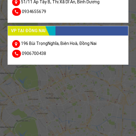
51/11 Ấp Tây B, Thị Xã Dĩ An, Bình Dương
0934655679
VP TẠI ĐỒNG NAI
196 Bùi TrọngNghĩa, Biên Hoà, Đồng Nai
0906700438