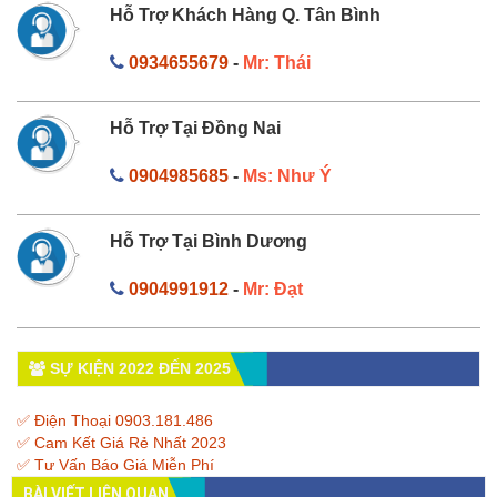
Hỗ Trợ Khách Hàng Q. Tân Bình
0934655679
-
Mr: Thái
Hỗ Trợ Tại Đồng Nai
0904985685
-
Ms: Như Ý
Hỗ Trợ Tại Bình Dương
0904991912
-
Mr: Đạt
SỰ KIỆN 2022 ĐẾN 2025
✅ Điện Thoại 0903.181.486
✅ Cam Kết Giá Rẻ Nhất 2023
✅ Tư Vấn Báo Giá Miễn Phí
BÀI VIẾT LIÊN QUAN