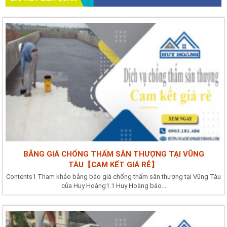
BẢNG GIÁ CHỐNG THẤM SÂN THƯỢNG TẠI VŨNG
TÀU【CAM KẾT GIÁ RẺ】
Contents1 Tham khảo bảng báo giá chống thấm sân thượng tại Vũng Tàu
của Huy Hoàng1.1 Huy Hoàng báo...