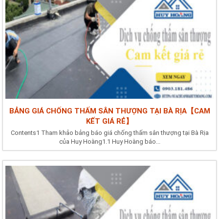
BẢNG GIÁ CHỐNG THẤM SÂN THƯỢNG TẠI BÀ RỊA【CAM
KẾT GIÁ RẺ】
Contents1 Tham khảo bảng báo giá chống thấm sân thượng tại Bà Rịa
của Huy Hoàng1.1 Huy Hoàng báo...