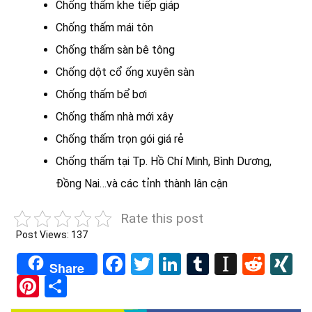
Chống thấm khe tiếp giáp
Chống thấm mái tôn
Chống thấm sàn bê tông
Chống dột cổ ống xuyên sàn
Chống thấm bể bơi
Chống thấm nhà mới xây
Chống thấm trọn gói giá rẻ
Chống thấm tại Tp. Hồ Chí Minh, Bình Dương,
Đồng Nai…và các tỉnh thành lân cận
Rate this post
Post Views:
137
Facebook
Twitter
LinkedIn
Tumblr
Instapa
Redd
X
Share
Pinterest
Share