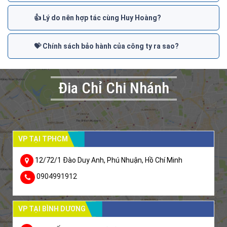
👍 Lý do nên hợp tác cùng Huy Hoàng?
💝 Chính sách bảo hành của công ty ra sao?
Đia Chỉ Chi Nhánh
VP TẠI TPHCM
12/72/1 Đào Duy Anh, Phú Nhuận, Hồ Chí Minh
0904991912
VP TẠI BÌNH DƯƠNG