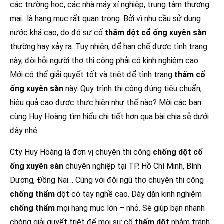
các trường học, các nhà máy xí nghiệp, trung tâm thương
mại.. là hạng mục rất quan trọng. Bởi vì nhu cầu sử dụng
nước khá cao, do đó sự cố
thấm dột cổ ống xuyên sàn
thường hay xảy ra. Tuy nhiên, để hạn chế được tình trạng
này, đòi hỏi người thợ thi công phải có kinh nghiệm cao.
Mới có thể giải quyết tốt và triệt để tình trạng
thấm cổ
ống xuyên sàn
này. Quy trình thi công đúng tiêu chuẩn,
hiệu quả cao được thực hiện như thế nào? Mời các bạn
cùng Huy Hoàng tìm hiểu chi tiết hơn qua bài chia sẻ dưới
đây nhé.
Cty Huy Hoàng là đơn vị chuyên thi công
chống dột cổ
ống xuyên sàn
chuyên nghiệp tại TP. Hồ Chí Minh, Bình
Dương, Đồng Nai… Cùng với đội ngũ thợ chuyên thi công
chống thấm
dột có tay nghề cao. Dày dặn kinh nghiệm
chống thấm
mọi hạng mục lớn – nhỏ. Sẽ giúp bạn nhanh
chóng giải quyết triệt để mọi sự cố
thấm dột
nhằm tránh