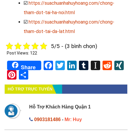
☑️
https://suachuanhahuyhoang.com/chong-
tham-dot-tai-ha-noi.html
☑️
https://suachuanhahuyhoang.com/chong-
tham-dot-tai-da-lat.html
5/5 - (3 bình chọn)
Post Views:
122
Facebook
Twitter
LinkedIn
Tumblr
Instapa
Redd
X
Share
Pinterest
Share
HỔ TRỢ TRỰC TUYẾN
Hỗ Trợ Khách Hàng Quận 1
0903181486
-
Mr: Huy