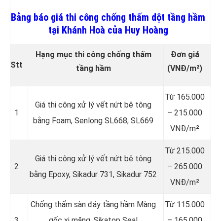
Bảng báo giá thi công chống thấm dột tầng hầm
tại Khánh Hoà của Huy Hoàng
Hạng mục thi công chống thấm
Đơn giá
Stt
tầng hầm
(VNĐ/m²)
Từ 165.000
Giá thi công xử lý vết nứt bê tông
1
– 215.000
bằng Foam, Senlong SL668, SL669
VNĐ/m²
Từ 215.000
Giá thi công xử lý vết nứt bê tông
2
– 265.000
bằng Epoxy, Sikadur 731, Sikadur 752
VNĐ/m²
Chống thấm sàn đáy tầng hầm Màng
Từ 115.000
3
gốc xi măng, Sikatop Seal
– 165.000