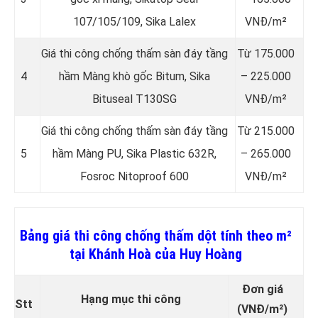
107/105/109, Sika Lalex
VNĐ/m²
Giá thi công chống thấm sàn đáy tầng
Từ 175.000
4
hầm Màng khò gốc Bitum, Sika
– 225.000
Bituseal T130SG
VNĐ/m²
Giá thi công chống thấm sàn đáy tầng
Từ 215.000
5
hầm Màng PU, Sika Plastic 632R,
– 265.000
Fosroc Nitoproof 600
VNĐ/m²
Bảng giá thi công chống thấm dột tính theo m²
tại Khánh Hoà của Huy Hoàng
Đơn giá
Hạng mục thi công
Stt
(VNĐ/m²)