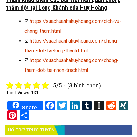
thấm dột tại Long Khánh của Huy Hoàng
☑️
https://suachuanhahuyhoang.com/dich-vu-
chong-tham.html
☑️
https://suachuanhahuyhoang.com/chong-
tham-dot-tai-long-thanh.html
☑️
https://suachuanhahuyhoang.com/chong-
tham-dot-tai-nhon-trach.html
5/5 - (3 bình chọn)
Post Views:
131
Facebook
Twitter
LinkedIn
Tumblr
Instapa
Redd
X
Share
Pinterest
Share
HỔ TRỢ TRỰC TUYẾN