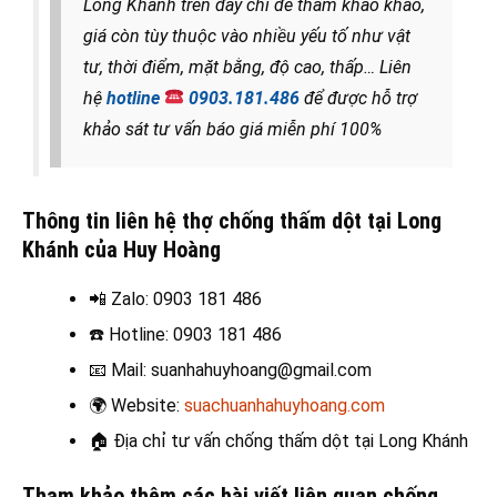
Long Khánh trên đây chỉ để tham khảo khảo,
giá còn tùy thuộc vào nhiều yếu tố như vật
tư, thời điểm, mặt bằng, độ cao, thấp… Liên
hệ
hotline
0903.181.486
để được hỗ trợ
khảo sát tư vấn báo giá miễn phí 100%
Thông tin liên hệ thợ chống thấm dột tại Long
Khánh của Huy Hoàng
📲 Zalo
: 0903 181 486
☎️
Hotline: 0903 181 486
📧
Mail: suanhahuyhoang@gmail.com
🌍
Website:
suachuanhahuyhoang.com
🏠
Địa chỉ tư vấn chống thấm dột tại Long Khánh
Tham khảo thêm các bài viết liên quan chống