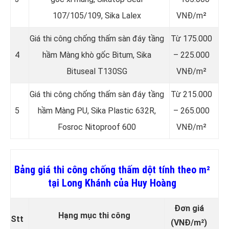
107/105/109, Sika Lalex
VNĐ/m²
Giá thi công chống thấm sàn đáy tầng
Từ 175.000
4
hầm Màng khò gốc Bitum, Sika
– 225.000
Bituseal T130SG
VNĐ/m²
Giá thi công chống thấm sàn đáy tầng
Từ 215.000
5
hầm Màng PU, Sika Plastic 632R,
– 265.000
Fosroc Nitoproof 600
VNĐ/m²
Bảng giá thi công chống thấm dột tính theo m²
tại Long Khánh của Huy Hoàng
Đơn giá
Hạng mục thi công
Stt
(VNĐ/m²)