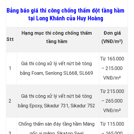
Bảng báo giá thi công chống thấm dột tầng hầm
tại Long Khánh của Huy Hoàng
Hạng mục thi công chống thấm
Đơn giá
Stt
tầng hầm
(VNĐ/m²)
Từ 165.000
Giá thi công xử lý vết nứt bê tông
1
– 215.000
bằng Foam, Senlong SL668, SL669
VNĐ/m²
Từ 215.000
Giá thi công xử lý vết nứt bê tông
2
– 265.000
bằng Epoxy, Sikadur 731, Sikadur 752
VNĐ/m²
Chống thấm sàn đáy tầng hầm Màng
Từ 115.000
3
gốc xi măng, Sikatop Seal
– 165.000