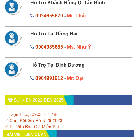
Hỗ Trợ Khách Hàng Q. Tân Bình
0934655679
-
Mr: Thái
Hỗ Trợ Tại Đồng Nai
0904985685
-
Ms: Như Ý
Hỗ Trợ Tại Bình Dương
0904991912
-
Mr: Đạt
SỰ KIỆN 2022 ĐẾN 2025
✅ Điện Thoại 0903.181.486
✅ Cam Kết Giá Rẻ Nhất 2023
✅ Tư Vấn Báo Giá Miễn Phí
BÀI VIẾT LIÊN QUAN