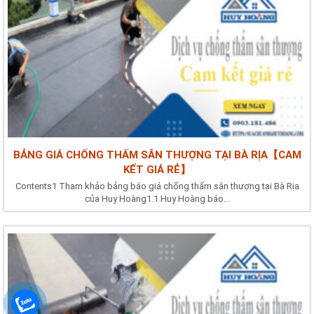
BẢNG GIÁ CHỐNG THẤM SÂN THƯỢNG TẠI BÀ RỊA【CAM
KẾT GIÁ RẺ】
Contents1 Tham khảo bảng báo giá chống thấm sân thượng tại Bà Rịa
của Huy Hoàng1.1 Huy Hoàng báo...