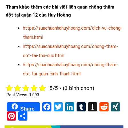
Tham khảo thêm các bài viết liên quan chống thấm
dột tại quận 12 của Huy Hoàng
https://suachuanhahuyhoang.com/dich-vu-chong-
tham.html
https://suachuanhahuyhoang.com/chong-tham-
dot-tai-thu-duc.html
https://suachuanhahuyhoang.com/chong-tham-
dot-tai-quan-binh-thanh.html
5/5 - (3 bình chọn)
Post Views:
1.093
Facebook
Twitter
LinkedIn
Tumblr
Instapa
Redd
X
Share
Pinterest
Share