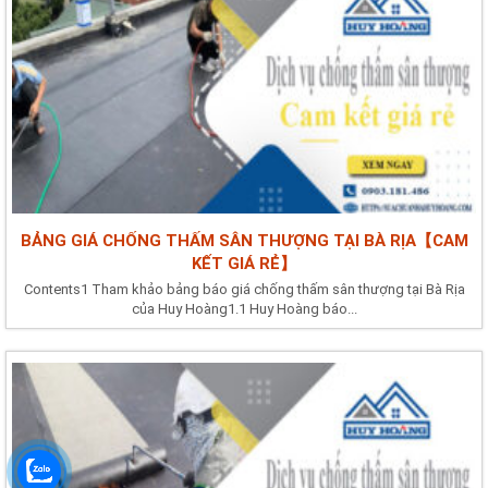
BẢNG GIÁ CHỐNG THẤM SÂN THƯỢNG TẠI BÀ RỊA【CAM
KẾT GIÁ RẺ】
Contents1 Tham khảo bảng báo giá chống thấm sân thượng tại Bà Rịa
của Huy Hoàng1.1 Huy Hoàng báo...