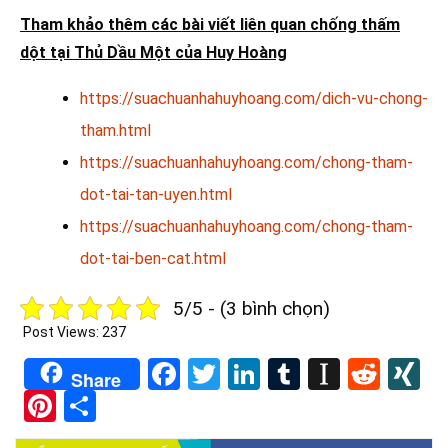
Tham khảo thêm các bài viết liên quan chống thấm
dột tại Thủ Dầu Một của Huy Hoàng
https://suachuanhahuyhoang.com/dich-vu-chong-
tham.html
https://suachuanhahuyhoang.com/chong-tham-
dot-tai-tan-uyen.html
https://suachuanhahuyhoang.com/chong-tham-
dot-tai-ben-cat.html
5/5 - (3 bình chọn)
Post Views:
237
Facebook
Twitter
LinkedIn
Tumblr
Instapa
Redd
X
Share
Pinterest
Share