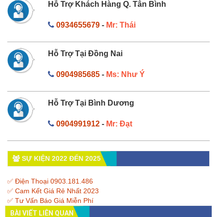
Hỗ Trợ Khách Hàng Q. Tân Bình
0934655679
-
Mr: Thái
Hỗ Trợ Tại Đồng Nai
0904985685
-
Ms: Như Ý
Hỗ Trợ Tại Bình Dương
0904991912
-
Mr: Đạt
SỰ KIỆN 2022 ĐẾN 2025
✅ Điện Thoại 0903.181.486
✅ Cam Kết Giá Rẻ Nhất 2023
✅ Tư Vấn Báo Giá Miễn Phí
BÀI VIẾT LIÊN QUAN