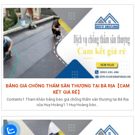
BẢNG GIÁ CHỐNG THẤM SÂN THƯỢNG TẠI BÀ RỊA【CAM
KẾT GIÁ RẺ】
Contents1 Tham khảo bảng báo giá chống thấm sân thượng tại Bà Rịa
của Huy Hoàng1.1 Huy Hoàng báo...