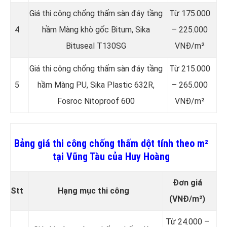
Giá thi công chống thấm sàn đáy tầng
Từ 175.000
4
hầm Màng khò gốc Bitum, Sika
– 225.000
Bituseal T130SG
VNĐ/m²
Giá thi công chống thấm sàn đáy tầng
Từ 215.000
5
hầm Màng PU, Sika Plastic 632R,
– 265.000
Fosroc Nitoproof 600
VNĐ/m²
Bảng giá thi công chống thấm dột tính theo m²
tại Vũng Tàu của Huy Hoàng
Đơn giá
Stt
Hạng mục thi công
(VNĐ/m²)
Từ 24.000 –