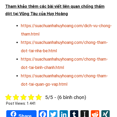
Tham khảo thêm các bài viết liên quan chống thấm
dột tại Vũng Tàu của Huy Hoàng
https://suachuanhahuyhoang.com/dich-vu-chong-
tham.html
https://suachuanhahuyhoang.com/chong-tham-
dot-tai-nha-be.html
https://suachuanhahuyhoang.com/chong-tham-
dot-tai-binh-chanh.html
https://suachuanhahuyhoang.com/chong-tham-
dot-tai-quan-go-vap.html
5/5 - (6 bình chọn)
Post Views:
1.441
Facebook
Twitter
LinkedIn
Tumblr
Instapa
Redd
X
Share