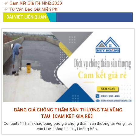
✅ Cam Kết Giá Rẻ Nhất 2023
✅ Tư Vấn Báo Giá Miễn Phí
BÀI VIẾT LIÊN QUAN
BẢNG GIÁ CHỐNG THẤM SÂN THƯỢNG TẠI VŨNG
TÀU【CAM KẾT GIÁ RẺ】
Contents1 Tham khảo bảng báo giá chống thấm sân thượng tại Vũng Tàu
của Huy Hoàng1.1 Huy Hoàng báo...