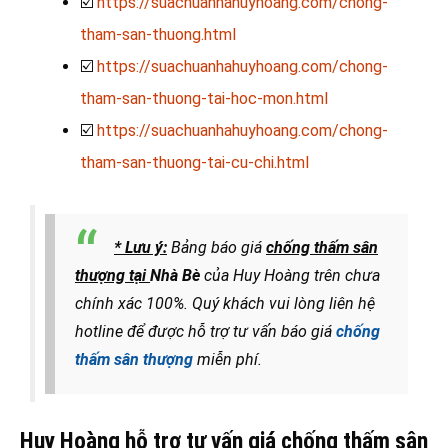
☑️
https://suachuanhahuyhoang.com/chong-
tham-san-thuong.html
☑️
https://suachuanhahuyhoang.com/chong-
tham-san-thuong-tai-hoc-mon.html
☑️
https://suachuanhahuyhoang.com/chong-
tham-san-thuong-tai-cu-chi.html
* Lưu ý:
Bảng báo giá
chống thấm sân
thượng tại
Nhà Bè
của Huy Hoàng trên chưa
chính xác 100%. Quý khách vui lòng liên hệ
hotline để được hỗ trợ tư vấn báo giá
chống
thấm sân thượng
miễn phí.
Huy Hoàng hỗ trợ tư vấn giá chống thấm sân