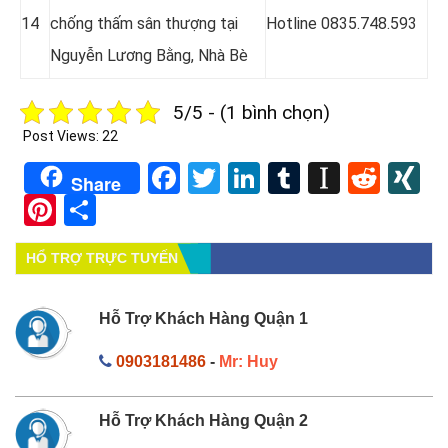
14
chống thấm sân thượng tại
Hotline 0835.748.593
Nguyễn Lương Bằng, Nhà Bè
5/5 - (1 bình chọn)
Post Views:
22
Facebook
Twitter
LinkedIn
Tumblr
Instapa
Redd
X
Share
Pinterest
Share
HỔ TRỢ TRỰC TUYẾN
Hỗ Trợ Khách Hàng Quận 1
0903181486
-
Mr: Huy
Hỗ Trợ Khách Hàng Quận 2