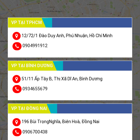
VP TẠI TPHCM
12/72/1 Đào Duy Anh, Phú Nhuận, Hồ Chí Minh
0904991912
VP TẠI BÌNH DƯƠNG
51/11 Ấp Tây B, Thị Xã Dĩ An, Bình Dương
0934655679
VP TẠI ĐỒNG NAI
196 Bùi TrọngNghĩa, Biên Hoà, Đồng Nai
0906700438