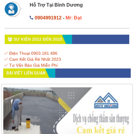
Hỗ Trợ Tại Bình Dương
0904991912
-
Mr: Đạt
SỰ KIỆN 2022 ĐẾN 2025
✅ Điện Thoại 0903.181.486
✅ Cam Kết Giá Rẻ Nhất 2023
✅ Tư Vấn Báo Giá Miễn Phí
BÀI VIẾT LIÊN QUAN