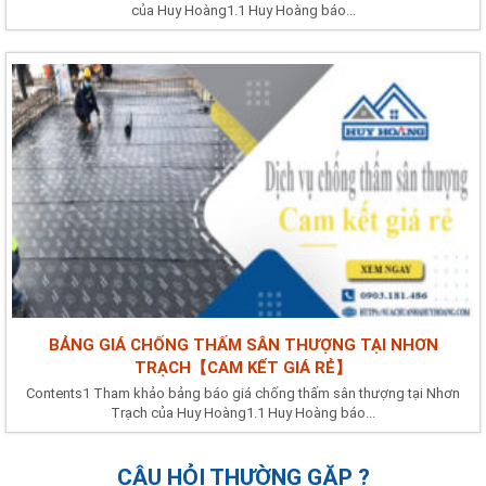
của Huy Hoàng1.1 Huy Hoàng báo...
BẢNG GIÁ CHỐNG THẤM SÂN THƯỢNG TẠI NHƠN
TRẠCH【CAM KẾT GIÁ RẺ】
Contents1 Tham khảo bảng báo giá chống thấm sân thượng tại Nhơn
Trạch của Huy Hoàng1.1 Huy Hoàng báo...
CÂU HỎI THƯỜNG GẶP ?