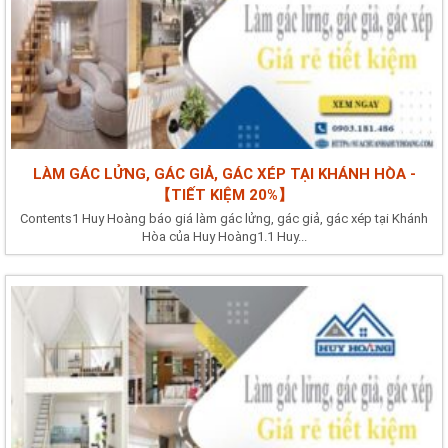
LÀM GÁC LỬNG, GÁC GIẢ, GÁC XÉP TẠI KHÁNH HÒA -
【TIẾT KIỆM 20%】
Contents1 Huy Hoàng báo giá làm gác lửng, gác giả, gác xép tại Khánh
Hòa của Huy Hoàng1.1 Huy...