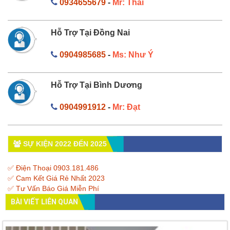
0934655679
-
Mr: Thái
Hỗ Trợ Tại Đồng Nai
0904985685
-
Ms: Như Ý
Hỗ Trợ Tại Bình Dương
0904991912
-
Mr: Đạt
SỰ KIỆN 2022 ĐẾN 2025
✅ Điện Thoại 0903.181.486
✅ Cam Kết Giá Rẻ Nhất 2023
✅ Tư Vấn Báo Giá Miễn Phí
BÀI VIẾT LIÊN QUAN