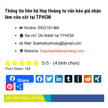
Thông tin liên hệ Huy Hoàng tư vấn báo giá nhận
làm cửa sắt tại TPHCM
☎️
Hotline: 0903181486
🏠
Địa chỉ: Chi nhánh tại TPHCM
📧
Mail: Suanhahuyhoang@gmail.com
🌍
Website:
Suachuanhahuyhoang.com
5/5 - (4 bình chọn)
Post Views:
168
Facebook
Twitter
LinkedIn
Tumblr
Instapa
Redd
X
Share
Pinterest
Share
HỔ TRỢ TRỰC TUYẾN