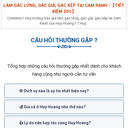
LÀM GÁC LỬNG, GÁC GIẢ, GÁC XÉP TẠI CAM RANH -【TIẾT
KIỆM 20%】
Contents1 Huy Hoàng báo giá làm gác lửng, gác giả, gác xép tại Cam
Ranh của Huy Hoàng1.1 Huy...
CÂU HỎI THƯỜNG GẶP ?
Tổng hợp những câu hỏi thường gặp nhất dành cho khách
hàng cũng như người cần tư vấn
♻️ Dịch vụ nào là uy tín nhất hiện nay?
💰 Giá cả ở Huy Hoàng như thế nào?
👍 Lý do nên hợp tác cùng Huy Hoàng?