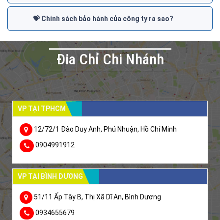
💝 Chính sách bảo hành của công ty ra sao?
Đia Chỉ Chi Nhánh
VP TẠI TPHCM
12/72/1 Đào Duy Anh, Phú Nhuận, Hồ Chí Minh
0904991912
VP TẠI BÌNH DƯƠNG
51/11 Ấp Tây B, Thị Xã Dĩ An, Bình Dương
0934655679