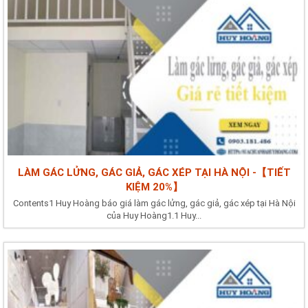
LÀM GÁC LỬNG, GÁC GIẢ, GÁC XÉP TẠI HÀ NỘI -【TIẾT
KIỆM 20%】
Contents1 Huy Hoàng báo giá làm gác lửng, gác giả, gác xép tại Hà Nội
của Huy Hoàng1.1 Huy...