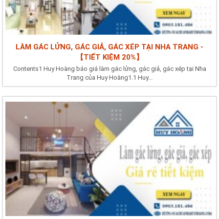
LÀM GÁC LỬNG, GÁC GIẢ, GÁC XÉP TẠI NHA TRANG -
【TIẾT KIỆM 20%】
Contents1 Huy Hoàng báo giá làm gác lửng, gác giả, gác xép tại Nha
Trang của Huy Hoàng1.1 Huy...