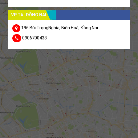
VP TẠI ĐỒNG NAI
196 Bùi TrọngNghĩa, Biên Hoà, Đồng Nai
0906700438