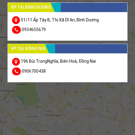
VP TẠI BÌNH DƯƠNG
51/11 Ấp Tây B, Thị Xã Dĩ An, Bình Dương
0934655679
VP TẠI ĐỒNG NAI
196 Bùi TrọngNghĩa, Biên Hoà, Đồng Nai
0906700438