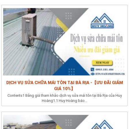
DỊCH VỤ SỬA CHỮA MÁI TÔN TẠI BÀ RỊA -【ƯU ĐÃI GIẢM
GIÁ 10%】
Contents1 Bảng giá tham khảo dịch vụ sửa mái tôn tại Bà Rịa của Huy
Hoàng1.1 Huy Hoàng báo...