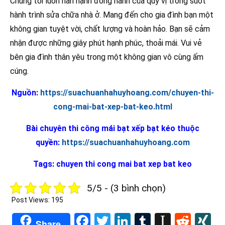
Chúng tôi luôn hân hạnh đồng hành của quý vị trong suốt
hành trình sửa chữa nhà ở. Mang đến cho gia đình bạn một
không gian tuyệt vời, chất lượng và hoàn hảo. Bạn sẽ cảm
nhận được những giây phút hạnh phúc, thoải mái. Vui vẻ
bên gia đình thân yêu trong một không gian vô cùng ấm
cúng.
Nguồn:
https://suachuanhahuyhoang.com/chuyen-thi-
cong-mai-bat-xep-bat-keo.html
Bài chuyên thi công mái bạt xếp bạt kéo thuộc
quyền:
https://suachuanhahuyhoang.com
Tags: chuyen thi cong mai bat xep bat keo
5/5 - (3 bình chọn)
Post Views:
195
Facebook
Twitter
LinkedIn
Tumblr
Instapa
Redd
X
Share