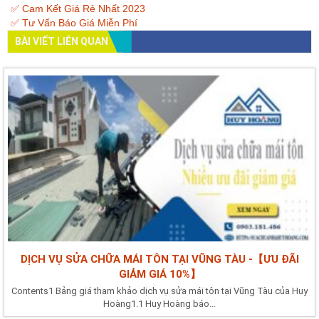
✅ Cam Kết Giá Rẻ Nhất 2023
✅ Tư Vấn Báo Giá Miễn Phí
BÀI VIẾT LIÊN QUAN
DỊCH VỤ SỬA CHỮA MÁI TÔN TẠI VŨNG TÀU -【ƯU ĐÃI
GIẢM GIÁ 10%】
Contents1 Bảng giá tham khảo dịch vụ sửa mái tôn tại Vũng Tàu của Huy
Hoàng1.1 Huy Hoàng báo...