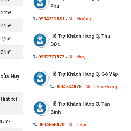
Phú
nđ/m²
0904712881
-
Mr: Hoàng
nđ/m²
Hỗ Trợ Khách Hàng Q. Thủ
nđ/m²
Đức
nđ/m²
0932377972
-
Mr: Huy
Hỗ Trợ Khách Hàng Q. Gò Vấp
 của Huy
0904744975
-
Mr: Thái Hưng
 thất
tại
Hỗ Trợ Khách Hàng Q. Tân
Bình
vnđ/m²
0934655679
-
Mr: Thái