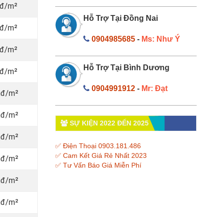
vnđ/m²
Hỗ Trợ Tại Đồng Nai
vnđ/m²
0904985685
-
Ms: Như Ý
vnđ/m²
Hỗ Trợ Tại Bình Dương
vnđ/m²
0904991912
-
Mr: Đạt
nđ/m²
nđ/m²
SỰ KIỆN 2022 ĐẾN 2025
nđ/m²
✅ Điện Thoại 0903.181.486
✅ Cam Kết Giá Rẻ Nhất 2023
nđ/m²
✅ Tư Vấn Báo Giá Miễn Phí
nđ/m²
nđ/m²