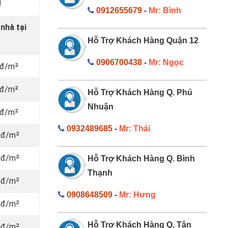
g
0912655679
-
Mr: Bình
 nhà tại
Hỗ Trợ Khách Hàng Quận 12
0906700438
-
Mr: Ngọc
nđ/m²
nđ/m²
Hỗ Trợ Khách Hàng Q. Phú
Nhuận
nđ/m²
0932489685
-
Mr: Thái
nđ/m²
nđ/m²
Hỗ Trợ Khách Hàng Q. Bình
Thạnh
nđ/m²
0908648509
-
Mr: Hưng
nđ/m²
Hỗ Trợ Khách Hàng Q. Tân
nđ/m²