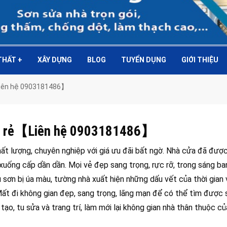
 THẤT
+
XÂY DỰNG
BLOG
TUYỂN DỤNG
GIỚI THIỆU
【Liên hệ 0903181486】
giá rẻ【Liên hệ 0903181486】
ất lượng, chuyên nghiệp với giá ưu đãi bất ngờ. Nhà cửa đã đượ
 xuống cấp dần dần. Mọi vẻ đẹp sang trọng, rực rỡ, trong sáng b
 sơn bị úa màu, tường nhà xuất hiện những dấu vết của thời gian v
 Mất đi không gian đẹp, sang trọng, lãng mạn để có thể tìm được 
 tạo, tu sửa và trang trí, làm mới lại không gian nhà thân thuộc c