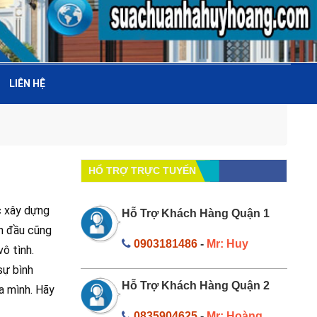
LIÊN HỆ
HỔ TRỢ TRỰC TUYẾN
c xây dựng
Hỗ Trợ Khách Hàng Quận 1
an đầu cũng
0903181486
-
Mr: Huy
ô tình.
sự bình
Hỗ Trợ Khách Hàng Quận 2
ủa mình. Hãy
0835904625
-
Mr: Hoàng