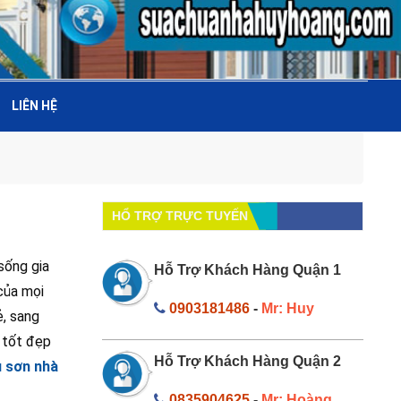
LIÊN HỆ
HỔ TRỢ TRỰC TUYẾN
sống gia
Hỗ Trợ Khách Hàng Quận 1
của mọi
0903181486
-
Mr: Huy
ẻ, sang
u tốt đẹp
Hỗ Trợ Khách Hàng Quận 2
ụ sơn nhà
0835904625
-
Mr: Hoàng