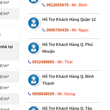
nđ/m²
0912655679
-
Mr: Bình
nđ/m²
Hỗ Trợ Khách Hàng Quận 12
0906700438
-
Mr: Ngọc
g
Hỗ Trợ Khách Hàng Q. Phú
 nhà tại
Nhuận
0932489685
-
Mr: Thái
nđ/m²
nđ/m²
Hỗ Trợ Khách Hàng Q. Bình
Thạnh
nđ/m²
0908648509
-
Mr: Hưng
nđ/m²
Hỗ Trợ Khách Hàng Q. Tân
nđ/m²