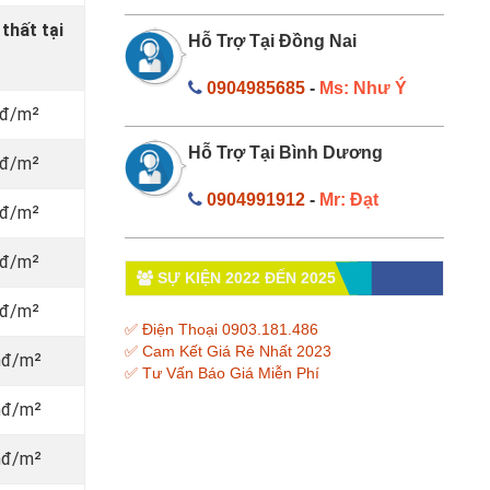
 thất
tại
Hỗ Trợ Tại Đồng Nai
0904985685
-
Ms: Như Ý
vnđ/m²
Hỗ Trợ Tại Bình Dương
vnđ/m²
0904991912
-
Mr: Đạt
vnđ/m²
vnđ/m²
SỰ KIỆN 2022 ĐẾN 2025
vnđ/m²
✅ Điện Thoại 0903.181.486
✅ Cam Kết Giá Rẻ Nhất 2023
nđ/m²
✅ Tư Vấn Báo Giá Miễn Phí
nđ/m²
nđ/m²