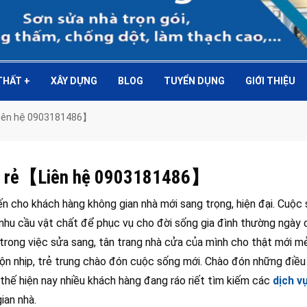
 THẤT
+
XÂY DỰNG
BLOG
TUYỂN DỤNG
GIỚI THIỆU
【Liên hệ 0903181486】
giá rẻ【Liên hệ 0903181486】
 cho khách hàng không gian nhà mới sang trọng, hiện đại. Cuộc 
 nhu cầu vật chất để phục vụ cho đời sống gia đình thường ngày 
 trong việc sửa sang, tân trang nhà cửa của mình cho thật mới m
nhộn nhịp, trẻ trung chào đón cuộc sống mới. Chào đón những điề
 thế hiện nay nhiều khách hàng đang ráo riết tìm kiếm các
dịch v
ian nhà.