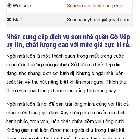
🌍 Website:
Suachuanhahuyhoang.com
📧
Mail:
Suanhahuyhoang@gmail.com
Nhận cung cấp dịch vụ sơn nhà quận Gò Vấp
uy tín, chất lượng cao với mức giá cực kì rẻ.
Ngôi nhà luôn là một thành quan trọng nhất trong cuộc
sống đời thường mỗi gia đình. Sở hữu một vẻ đẹp dịu
dàng, nhẹ nhàng, đơn sơ, bình dị. Nhưng ở ngôi nhà luôn
toát lên vẻ thu hút riêng biệt khiến mọi người. Thích thú,
đắm chìm mãi trong không gian sống thơ mộng này.
Ngôi nhà luôn là nơi để bạn trải lòng mình, cùng với tất cả
mọi người trong gia đình. Xây dựng một mái ấm gia đình
hạnh phúc, trọn vẹn, luôn chất chứa niềm vui tiếng cười.
Không gian nhà luôn được mọi người chú trọng thiết kế,
trang trí sao cho thật mát mẻ, thoáng đãng và đẹp mắt.