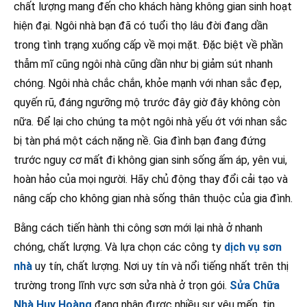
chất lượng mang đến cho khách hàng không gian sinh hoạt
hiện đại. Ngôi nhà bạn đã có tuổi thọ lâu đời đang dần
trong tình trạng xuống cấp về mọi mặt. Đặc biệt về phần
thẫm mĩ cũng ngôi nhà cũng dần như bị giảm sút nhanh
chóng. Ngôi nhà chắc chắn, khỏe mạnh với nhan sắc đẹp,
quyến rũ, đáng ngưỡng mộ trước đây giờ đây không còn
nữa. Để lại cho chúng ta một ngôi nhà yếu ớt với nhan sắc
bị tàn phá một cách nặng nề. Gia đình bạn đang đứng
trước nguy cơ mất đi không gian sinh sống ấm áp, yên vui,
hoàn hảo của mọi người. Hãy chủ động thay đổi cải tạo và
nâng cấp cho không gian nhà sống thân thuộc của gia đình.
Bằng cách tiến hành thi công sơn mới lại nhà ở nhanh
chóng, chất lượng. Và lựa chọn các công ty
dịch vụ sơn
nhà
uy tín, chất lượng. Nơi uy tín và nổi tiếng nhất trên thị
trường trong lĩnh vực sơn sửa nhà ở trọn gói.
Sửa Chữa
Nhà Huy Hoàng
đang nhận được nhiều sự yêu mến, tin