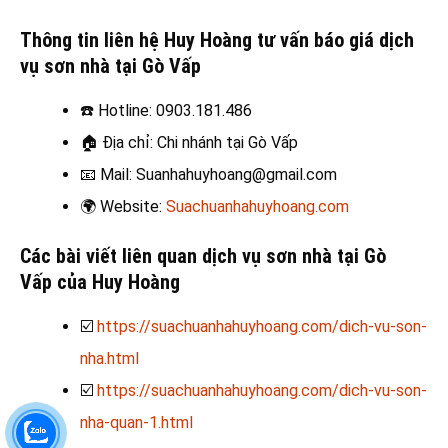
Thông tin liên hệ Huy Hoàng tư vấn báo giá dịch
vụ sơn nhà tại Gò Vấp
☎️
Hotline: 0903.181.486
🏠
Địa chỉ: Chi nhánh tại Gò Vấp
📧
Mail: Suanhahuyhoang@gmail.com
🌍
Website:
Suachuanhahuyhoang.com
Các bài viết liên quan dịch vụ sơn nhà tại Gò
Vấp
của Huy Hoàng
☑️
https://suachuanhahuyhoang.com/dich-vu-son-
nha.html
☑️
https://suachuanhahuyhoang.com/dich-vu-son-
nha-quan-1.html