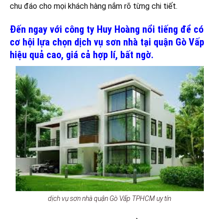
chu đáo cho mọi khách hàng nắm rõ từng chi tiết.
Đến ngay với công ty Huy Hoàng nổi tiếng để có
cơ hội lựa chọn dịch vụ sơn nhà tại quận Gò Vấp
hiệu quả cao, giá cả hợp lí, bất ngờ.
dịch vụ sơn nhà quận Gò Vấp TPHCM uy tín