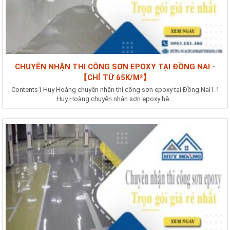
CHUYÊN NHẬN THI CÔNG SƠN EPOXY TẠI ĐỒNG NAI -
【CHỈ TỪ 65K/M²】
Contents1 Huy Hoàng chuyên nhận thi công sơn epoxy tại Đồng Nai1.1
Huy Hoàng chuyên nhận sơn epoxy hệ...