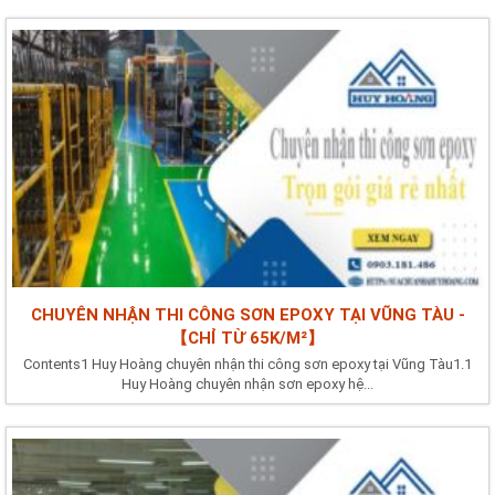
CHUYÊN NHẬN THI CÔNG SƠN EPOXY TẠI VŨNG TÀU -
【CHỈ TỪ 65K/M²】
Contents1 Huy Hoàng chuyên nhận thi công sơn epoxy tại Vũng Tàu1.1
Huy Hoàng chuyên nhận sơn epoxy hệ...