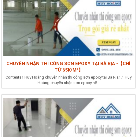
CHUYÊN NHẬN THI CÔNG SƠN EPOXY TẠI BÀ RỊA -【CHỈ
TỪ 65K/M²】
Contents1 Huy Hoàng chuyên nhận thi công sơn epoxy tại Bà Rịa1.1 Huy
Hoàng chuyên nhận sơn epoxy hệ...