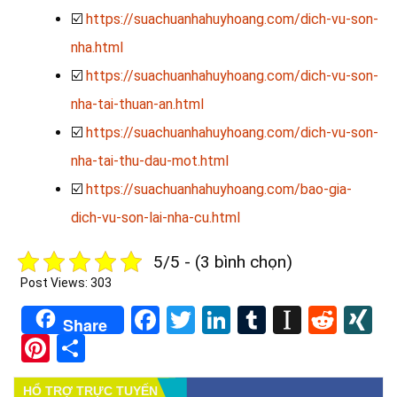
☑️
https://suachuanhahuyhoang.com/dich-vu-son-
nha.html
☑️
https://suachuanhahuyhoang.com/dich-vu-son-
nha-tai-thuan-an.html
☑️
https://suachuanhahuyhoang.com/dich-vu-son-
nha-tai-thu-dau-mot.html
☑️
https://suachuanhahuyhoang.com/bao-gia-
dich-vu-son-lai-nha-cu.html
5/5 - (3 bình chọn)
Post Views:
303
Facebook
Twitter
LinkedIn
Tumblr
Instapa
Redd
X
Share
Pinterest
Share
HỔ TRỢ TRỰC TUYẾN