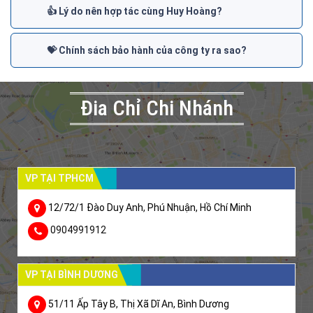
👍 Lý do nên hợp tác cùng Huy Hoàng?
💝 Chính sách bảo hành của công ty ra sao?
Đia Chỉ Chi Nhánh
VP TẠI TPHCM
12/72/1 Đào Duy Anh, Phú Nhuận, Hồ Chí Minh
0904991912
VP TẠI BÌNH DƯƠNG
51/11 Ấp Tây B, Thị Xã Dĩ An, Bình Dương