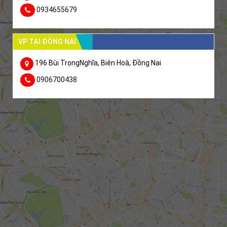
0934655679
VP TẠI ĐỒNG NAI
196 Bùi TrọngNghĩa, Biên Hoà, Đồng Nai
0906700438