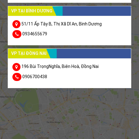
VP TẠI BÌNH DƯƠNG
51/11 Ấp Tây B, Thị Xã Dĩ An, Bình Dương
0934655679
VP TẠI ĐỒNG NAI
196 Bùi TrọngNghĩa, Biên Hoà, Đồng Nai
0906700438