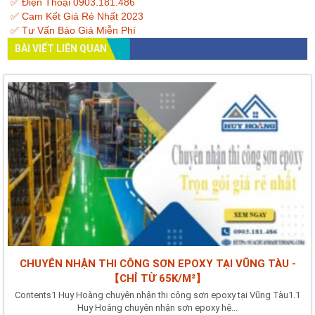
✅ Điện Thoại 0903.181.486
✅ Cam Kết Giá Rẻ Nhất 2023
✅ Tư Vấn Báo Giá Miễn Phí
BÀI VIẾT LIÊN QUAN
CHUYÊN NHẬN THI CÔNG SƠN EPOXY TẠI VŨNG TÀU -
【CHỈ TỪ 65K/M²】
Contents1 Huy Hoàng chuyên nhận thi công sơn epoxy tại Vũng Tàu1.1
Huy Hoàng chuyên nhận sơn epoxy hệ...