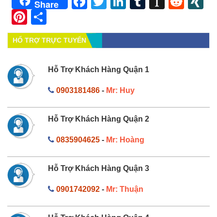
Facebook
Twitter
LinkedIn
Tumblr
Instapa
Redd
X
Share
Pinterest
Share
HỔ TRỢ TRỰC TUYẾN
Hỗ Trợ Khách Hàng Quận 1
0903181486
-
Mr: Huy
Hỗ Trợ Khách Hàng Quận 2
0835904625
-
Mr: Hoàng
Hỗ Trợ Khách Hàng Quận 3
0901742092
-
Mr: Thuận