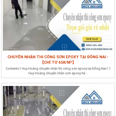
CHUYÊN NHẬN THI CÔNG SƠN EPOXY TẠI ĐỒNG NAI -
【CHỈ TỪ 65K/M²】
Contents1 Huy Hoàng chuyên nhận thi công sơn epoxy tại Đồng Nai1.1
Huy Hoàng chuyên nhận sơn epoxy hệ...