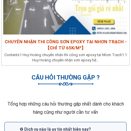
CHUYÊN NHẬN THI CÔNG SƠN EPOXY TẠI NHƠN TRẠCH -
【CHỈ TỪ 65K/M²】
Contents1 Huy Hoàng chuyên nhận thi công sơn epoxy tại Nhơn Trạch1.1
Huy Hoàng chuyên nhận sơn epoxy hệ...
CÂU HỎI THƯỜNG GẶP ?
Tổng hợp những câu hỏi thường gặp nhất dành cho khách
hàng cũng như người cần tư vấn
♻️ Dịch vụ nào là uy tín nhất hiện nay?