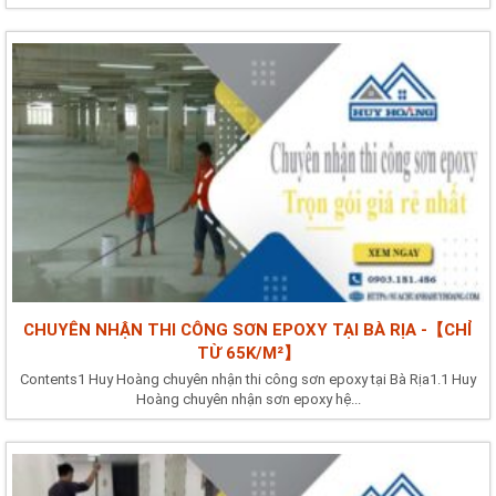
CHUYÊN NHẬN THI CÔNG SƠN EPOXY TẠI BÀ RỊA -【CHỈ
TỪ 65K/M²】
Contents1 Huy Hoàng chuyên nhận thi công sơn epoxy tại Bà Rịa1.1 Huy
Hoàng chuyên nhận sơn epoxy hệ...