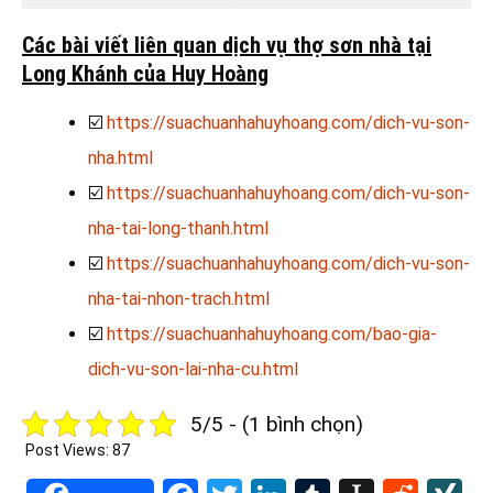
Các bài viết liên quan dịch vụ thợ sơn nhà tại
Long Khánh của Huy Hoàng
☑️
https://suachuanhahuyhoang.com/dich-vu-son-
nha.html
☑️
https://suachuanhahuyhoang.com/dich-vu-son-
nha-tai-long-thanh.html
☑️
https://suachuanhahuyhoang.com/dich-vu-son-
nha-tai-nhon-trach.html
☑️
https://suachuanhahuyhoang.com/bao-gia-
dich-vu-son-lai-nha-cu.html
5/5 - (1 bình chọn)
Post Views:
87