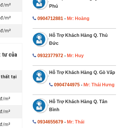
nđ/m²
Phú
nđ/m²
0904712881
-
Mr: Hoàng
nđ/m²
Hỗ Trợ Khách Hàng Q. Thủ
Đức
t tư của
0932377972
-
Mr: Huy
Hỗ Trợ Khách Hàng Q. Gò Vấp
 thất
tại
0904744975
-
Mr: Thái Hưng
vnđ/m²
Hỗ Trợ Khách Hàng Q. Tân
Bình
vnđ/m²
0934655679
-
Mr: Thái
vnđ/m²