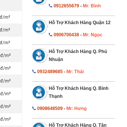
0912655679
-
Mr: Bình
nđ/m²
Hỗ Trợ Khách Hàng Quận 12
nđ/m²
0906700438
-
Mr: Ngọc
nđ/m²
Hỗ Trợ Khách Hàng Q. Phú
nđ/m²
Nhuận
nđ/m²
0932489685
-
Mr: Thái
nđ/m²
Hỗ Trợ Khách Hàng Q. Bình
nđ/m²
Thạnh
nđ/m²
0908648509
-
Mr: Hưng
nđ/m²
Hỗ Trợ Khách Hàng Q. Tân