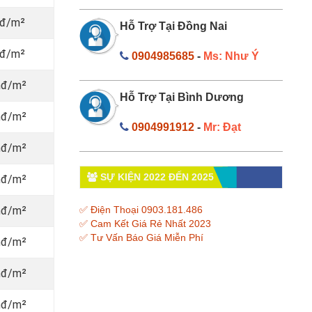
vnđ/m²
Hỗ Trợ Tại Đồng Nai
vnđ/m²
0904985685
-
Ms: Như Ý
nđ/m²
Hỗ Trợ Tại Bình Dương
nđ/m²
0904991912
-
Mr: Đạt
nđ/m²
SỰ KIỆN 2022 ĐẾN 2025
nđ/m²
nđ/m²
✅ Điện Thoại 0903.181.486
✅ Cam Kết Giá Rẻ Nhất 2023
✅ Tư Vấn Báo Giá Miễn Phí
nđ/m²
nđ/m²
nđ/m²