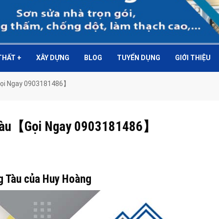
 THẤT
+
XÂY DỰNG
BLOG
TUYỂN DỤNG
GIỚI THIỆU
【Gọi Ngay 0903181486】
ng Tàu【Gọi Ngay 0903181486】
ng Tàu của Huy Hoàng