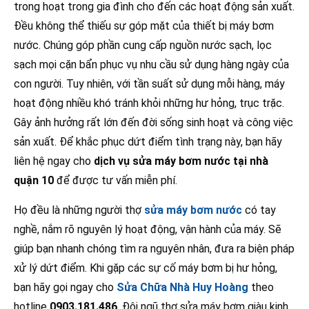
trong hoạt trong gia đình cho đến các hoạt động sản xuất.
Đều không thể thiếu sự góp mặt của thiết bị máy bơm
nước. Chúng góp phần cung cấp nguồn nước sạch, lọc
sạch mọi cặn bẩn phục vụ nhu cầu sử dụng hàng ngày của
con người. Tuy nhiên, với tần suất sử dụng mỗi hàng, máy
hoạt động nhiều khó tránh khỏi những hư hỏng, trục trặc.
Gây ảnh hưởng rất lớn đến đời sống sinh hoạt và công việc
sản xuất. Để khắc phục dứt điểm tình trạng này, bạn hãy
liên hệ ngay cho
dịch vụ sửa máy bơm nước tại nhà
quận 10
để được tư vấn miễn phí.
Họ đều là những người thợ
sửa máy bơm nước
có tay
nghề, nắm rõ nguyên lý hoạt động, vận hành của máy. Sẽ
giúp bạn nhanh chóng tìm ra nguyên nhân, đưa ra biện pháp
xử lý dứt điểm. Khi gặp các sự cố máy bơm bị hư hỏng,
bạn hãy gọi ngay cho
Sửa Chữa Nhà Huy Hoàng
theo
hotline
0903.181.486
. Đội ngũ thợ sửa máy bơm giàu kinh