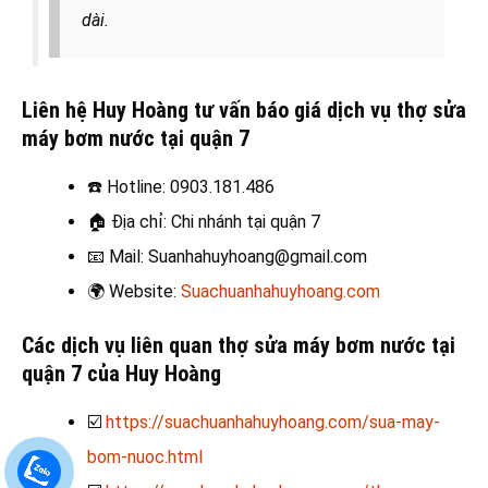
dài.
Liên hệ Huy Hoàng tư vấn báo giá dịch vụ thợ sửa
máy bơm nước tại quận 7
☎️
Hotline: 0903.181.486
🏠
Địa chỉ: Chi nhánh tại quận 7
📧
Mail: Suanhahuyhoang@gmail.com
🌍
Website:
Suachuanhahuyhoang.com
Các dịch vụ liên quan thợ sửa máy bơm nước tại
quận 7
của Huy Hoàng
☑️
https://suachuanhahuyhoang.com/sua-may-
bom-nuoc.html