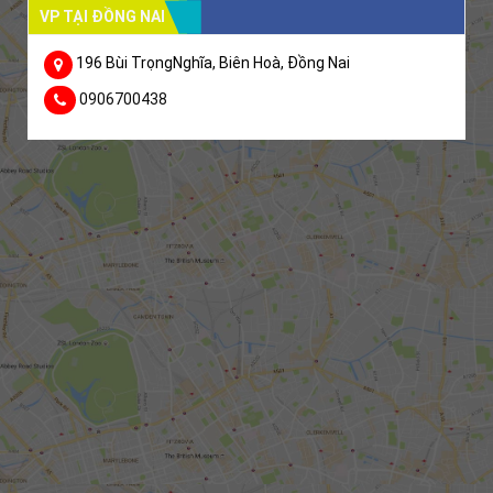
VP TẠI ĐỒNG NAI
196 Bùi TrọngNghĩa, Biên Hoà, Đồng Nai
0906700438