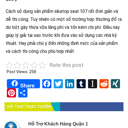
Cách sử dụng sản phẩm sikatop seal 107 rất đơn giản và
dễ thi công. Tuy nhiên có một số trường hợp thường đổ ra
dư bột gây thừa vữa lãng phí và tốn kém chi phí. Điều này
giúp lý giải tại sao trước khi đưa vào sử dụng các nhà kỹ
thuật. Hay phải chú ý đến những định mức của sản phẩm
và cách thi công cho phù hợp nhất.
Rate this post
Post Views:
258
Facebook
Twitter
LinkedIn
Tumblr
Instapa
Redd
X
Share
Pinterest
Share
HỔ TRỢ TRỰC TUYẾN
Hỗ Trợ Khách Hàng Quận 1