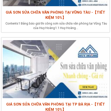
GIÁ SƠN SỬA CHỮA VĂN PHÒNG TẠI VŨNG TÀU -【TIẾT
KIỆM 10%】
Contents1 Bảng báo giá thi công sơn sửa chữa văn phòng tại Vũng Tàu
của Huy Hoàng1.1 Huy Hoàng...
GIÁ SƠN SỬA CHỮA VĂN PHÒNG TẠI TP BÀ RỊA -【TIẾT
KIỆM 10%】