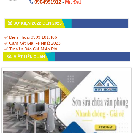
0904991912
-
Mr: Đạt
SỰ KIỆN 2022 ĐẾN 2025
✅ Điện Thoại 0903.181.486
✅ Cam Kết Giá Rẻ Nhất 2023
✅ Tư Vấn Báo Giá Miễn Phí
BÀI VIẾT LIÊN QUAN