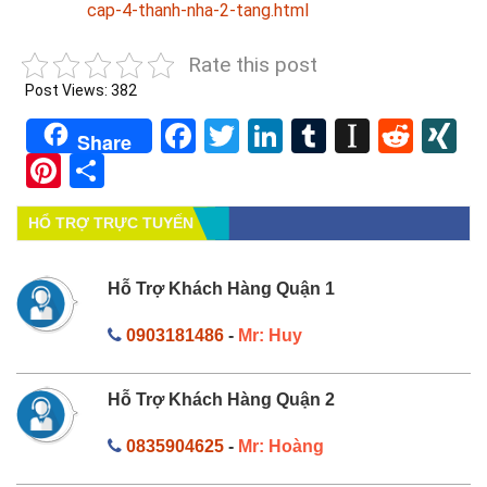
cap-4-thanh-nha-2-tang.html
Rate this post
Post Views:
382
Facebook
Twitter
LinkedIn
Tumblr
Instapa
Redd
X
Share
Pinterest
Share
HỔ TRỢ TRỰC TUYẾN
Hỗ Trợ Khách Hàng Quận 1
0903181486
-
Mr: Huy
Hỗ Trợ Khách Hàng Quận 2
0835904625
-
Mr: Hoàng