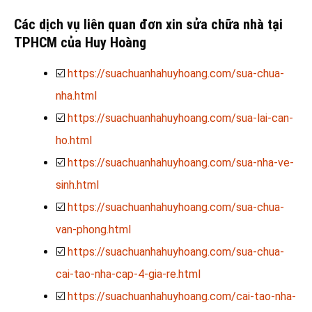
Các dịch vụ liên quan đơn xin sửa chữa nhà tại
TPHCM
của Huy Hoàng
☑️
https://suachuanhahuyhoang.com/sua-chua-
nha.html
☑️
https://suachuanhahuyhoang.com/sua-lai-can-
ho.html
☑️
https://suachuanhahuyhoang.com/sua-nha-ve-
sinh.html
☑️
https://suachuanhahuyhoang.com/sua-chua-
van-phong.html
☑️
https://suachuanhahuyhoang.com/sua-chua-
cai-tao-nha-cap-4-gia-re.html
☑️
https://suachuanhahuyhoang.com/cai-tao-nha-