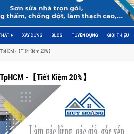
 THẤT
+
XÂY DỰNG
BLOG
TUYỂN DỤNG
GIỚI THIỆU
tại TpHCM -【Tiết Kiệm 20%】
tại TpHCM -【Tiết Kiệm 20%】