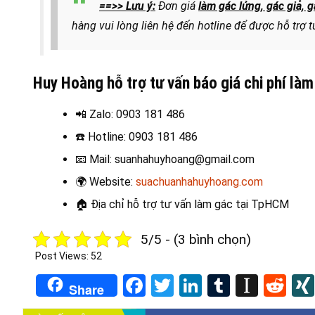
==>> Lưu ý:
Đơn giá
làm gác lửng, gác giả,
hàng vui lòng liên hệ đến hotline để được hỗ trợ t
Huy Hoàng hỗ trợ tư vấn báo giá chi phí là
📲 Zalo
: 0903 181 486
☎️ Hotline
: 0903 181 486
📧
Mail: suanhahuyhoang@gmail.com
🌍
Website:
suachuanhahuyhoang.com
🏠 Địa chỉ hỗ trợ t
ư vấn làm gác tại TpHCM
5/5 - (3 bình chọn)
Post Views:
52
Facebook
Twitter
LinkedIn
Tumblr
Insta
Re
Share