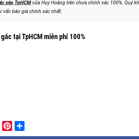
 gác xép TpHCM
của Huy Hoàng trên chưa chính xác 100%. Quý k
ư vấn báo giá chính xác nhất.
m gác tại TpHCM miễn phí 100%
paper
ddit
XING
Pinterest
Share