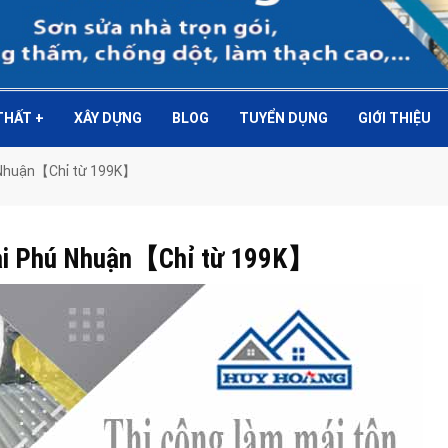
 THẤT
+
XÂY DỰNG
BLOG
TUYỂN DỤNG
GIỚI THIỆU
hú Nhuận【Chỉ từ 199K】
 tại Phú Nhuận【Chỉ từ 199K】