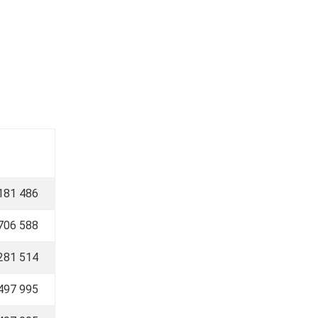
181 486
706 588
281 514
497 995