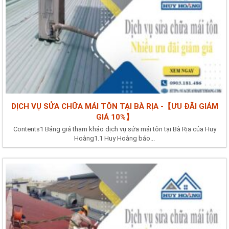
DỊCH VỤ SỬA CHỮA MÁI TÔN TẠI BÀ RỊA -【ƯU ĐÃI GIẢM
GIÁ 10%】
Contents1 Bảng giá tham khảo dịch vụ sửa mái tôn tại Bà Rịa của Huy
Hoàng1.1 Huy Hoàng báo...