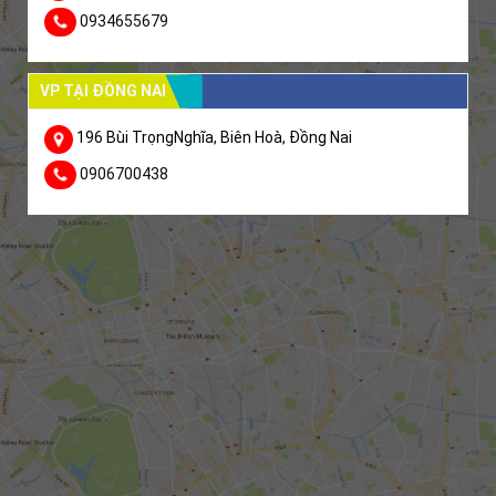
0934655679
VP TẠI ĐỒNG NAI
196 Bùi TrọngNghĩa, Biên Hoà, Đồng Nai
0906700438