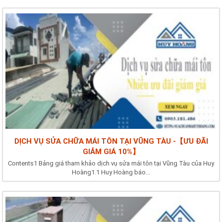
DỊCH VỤ SỬA CHỮA MÁI TÔN TẠI VŨNG TÀU -【ƯU ĐÃI
GIẢM GIÁ 10%】
Contents1 Bảng giá tham khảo dịch vụ sửa mái tôn tại Vũng Tàu của Huy
Hoàng1.1 Huy Hoàng báo...