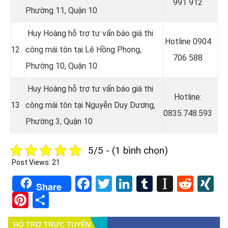
991 912
Phường 11, Quận 10
Huy Hoàng hỗ trợ tư vấn báo giá thi
Hotline
0904
12
công mái tôn tại
Lê Hồng Phong,
706 588
Phường 10, Quận 10
Huy Hoàng hỗ trợ tư vấn báo giá thi
Hotline
:
13
công mái tôn tại
Nguyễn Duy Dương,
0835.748.593
Phường 3, Quận 10
5/5 - (1 bình chọn)
Post Views:
21
Facebook
Twitter
LinkedIn
Tumblr
Instapa
Redd
X
Share
Pinterest
Share
HỔ TRỢ TRỰC TUYẾN