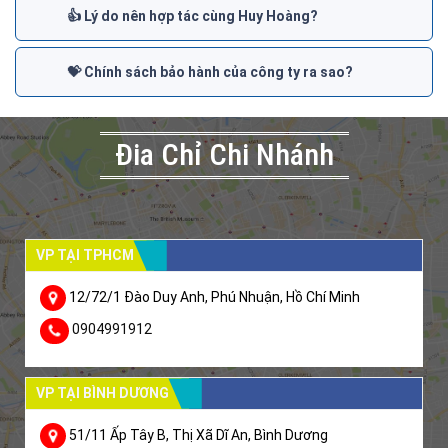
👍 Lý do nên hợp tác cùng Huy Hoàng?
💝 Chính sách bảo hành của công ty ra sao?
Đia Chỉ Chi Nhánh
VP TẠI TPHCM
12/72/1 Đào Duy Anh, Phú Nhuận, Hồ Chí Minh
0904991912
VP TẠI BÌNH DƯƠNG
51/11 Ấp Tây B, Thị Xã Dĩ An, Bình Dương