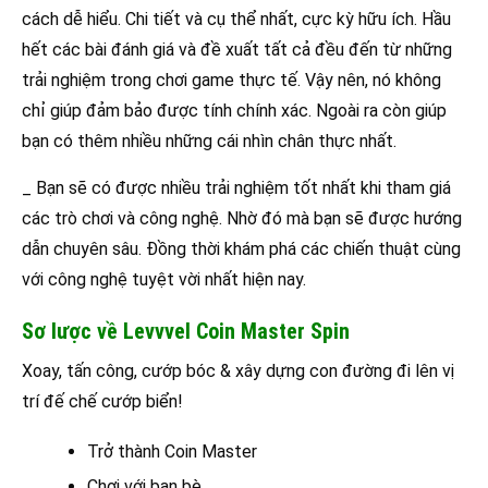
cách dễ hiểu. Chi tiết và cụ thể nhất, cực kỳ hữu ích. Hầu
hết các bài đánh giá và đề xuất tất cả đều đến từ những
trải nghiệm trong chơi game thực tế. Vậy nên, nó không
chỉ giúp đảm bảo được tính chính xác. Ngoài ra còn giúp
bạn có thêm nhiều những cái nhìn chân thực nhất.
_ Bạn sẽ có được nhiều trải nghiệm tốt nhất khi tham giá
các trò chơi và công nghệ. Nhờ đó mà bạn sẽ được hướng
dẫn chuyên sâu. Đồng thời khám phá các chiến thuật cùng
với công nghệ tuyệt vời nhất hiện nay.
Sơ lược về Levvvel Coin Master Spin
Xoay, tấn công, cướp bóc & xây dựng con đường đi lên vị
trí đế chế cướp biển!
Trở thành Coin Master
Chơi với bạn bè