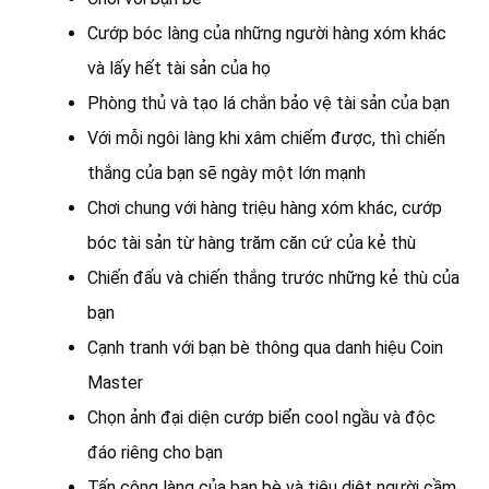
Cướp bóc làng của những người hàng xóm khác
và lấy hết tài sản của họ
Phòng thủ và tạo lá chắn bảo vệ tài sản của bạn
Với mỗi ngôi làng khi xâm chiếm được, thì chiến
thắng của bạn sẽ ngày một lớn mạnh
Chơi chung với hàng triệu hàng xóm khác, cướp
bóc tài sản từ hàng trăm căn cứ của kẻ thù
Chiến đấu và chiến thắng trước những kẻ thù của
bạn
Cạnh tranh với bạn bè thông qua danh hiệu Coin
Master
Chọn ảnh đại diện cướp biển cool ngầu và độc
đáo riêng cho bạn
Tấn công làng của bạn bè và tiêu diệt người cầm