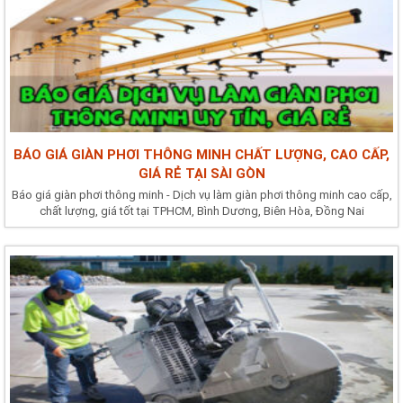
BÁO GIÁ GIÀN PHƠI THÔNG MINH CHẤT LƯỢNG, CAO CẤP,
GIÁ RẺ TẠI SÀI GÒN
Báo giá giàn phơi thông minh - Dịch vụ làm giàn phơi thông minh cao cấp,
chất lượng, giá tốt tại TPHCM, Bình Dương, Biên Hòa, Đồng Nai