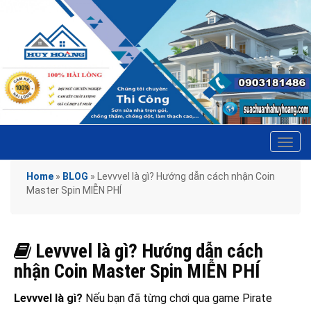
Tog
navi
Home
»
BLOG
»
Levvvel là gì? Hướng dẫn cách nhận Coin
Master Spin MIỄN PHÍ
Levvvel là gì? Hướng dẫn cách
nhận Coin Master Spin MIỄN PHÍ
Levvvel là gì?
Nếu bạn đã từng chơi qua game Pirate