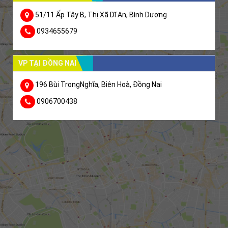
51/11 Ấp Tây B, Thị Xã Dĩ An, Bình Dương
0934655679
VP TẠI ĐỒNG NAI
196 Bùi TrọngNghĩa, Biên Hoà, Đồng Nai
0906700438