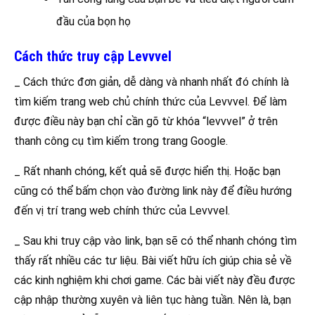
đầu của bọn họ
Cách thức truy cập Levvvel
_ Cách thức đơn giản, dễ dàng và nhanh nhất đó chính là
tìm kiếm trang web chủ chính thức của Levvvel. Để làm
được điều này bạn chỉ cần gõ từ khóa “levvvel” ở trên
thanh công cụ tìm kiếm trong trang Google.
_ Rất nhanh chóng, kết quả sẽ được hiển thị. Hoặc bạn
cũng có thể bấm chọn vào đường link này để điều hướng
đến vị trí trang web chính thức của Levvvel.
_ Sau khi truy cập vào link, bạn sẽ có thể nhanh chóng tìm
thấy rất nhiều các tư liệu. Bài viết hữu ích giúp chia sẻ về
các kinh nghiệm khi chơi game. Các bài viết này đều được
cập nhập thường xuyên và liên tục hàng tuần. Nên là, bạn