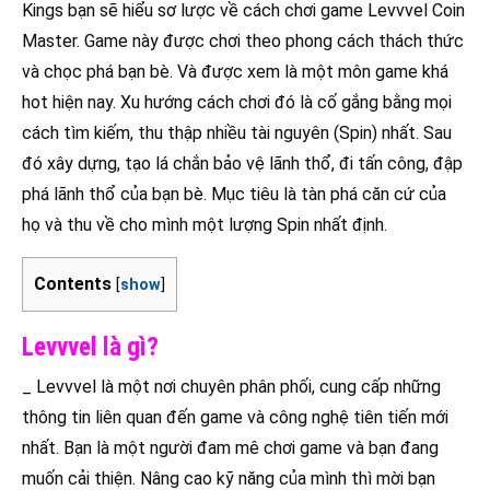
Kings bạn sẽ hiểu sơ lược về cách chơi game Levvvel Coin
Master. Game này được chơi theo phong cách thách thức
và chọc phá bạn bè. Và được xem là một môn game khá
hot hiện nay. Xu hướng cách chơi đó là cố gắng bằng mọi
cách tìm kiếm, thu thập nhiều tài nguyên (Spin) nhất. Sau
đó xây dựng, tạo lá chắn bảo vệ lãnh thổ, đi tấn công, đập
phá lãnh thổ của bạn bè. Mục tiêu là tàn phá căn cứ của
họ và thu về cho mình một lượng Spin nhất định.
Contents
[
show
]
Levvvel là gì?
_ Levvvel là một nơi chuyên phân phối, cung cấp những
thông tin liên quan đến game và công nghệ tiên tiến mới
nhất. Bạn là một người đam mê chơi game và bạn đang
muốn cải thiện. Nâng cao kỹ năng của mình thì mời bạn