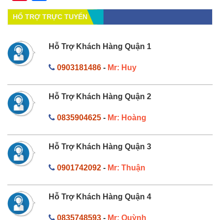
HỔ TRỢ TRỰC TUYẾN
Hỗ Trợ Khách Hàng Quận 1
0903181486
-
Mr: Huy
Hỗ Trợ Khách Hàng Quận 2
0835904625
-
Mr: Hoàng
Hỗ Trợ Khách Hàng Quận 3
0901742092
-
Mr: Thuận
Hỗ Trợ Khách Hàng Quận 4
0835748593
-
Mr: Quỳnh