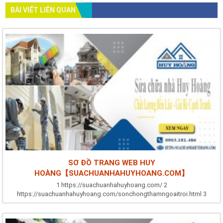
BÀI VIẾT LIÊN QUAN
SƠ ĐỒ TRANG WEB HUY
HOÀNG【SUACHUANHAHUYHOANG.COM】
1 https://suachuanhahuyhoang.com/ 2
https://suachuanhahuyhoang.com/sonchongthamngoaitroi.html 3
https://suachuanhahuyhoang.com/nhungdieukiengkykhisuanha.html 4
https://suachuanhahuyhoang.com/biquyetluachonnoithatchuankhisuachua
5