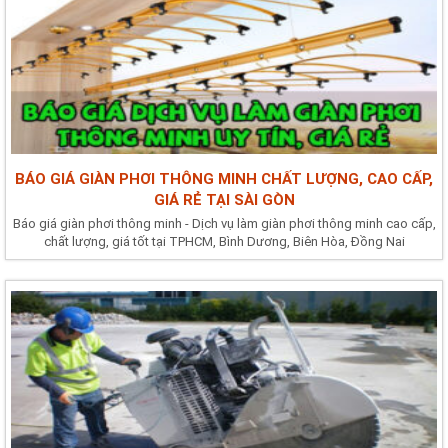
BÁO GIÁ GIÀN PHƠI THÔNG MINH CHẤT LƯỢNG, CAO CẤP,
GIÁ RẺ TẠI SÀI GÒN
Báo giá giàn phơi thông minh - Dịch vụ làm giàn phơi thông minh cao cấp,
chất lượng, giá tốt tại TPHCM, Bình Dương, Biên Hòa, Đồng Nai