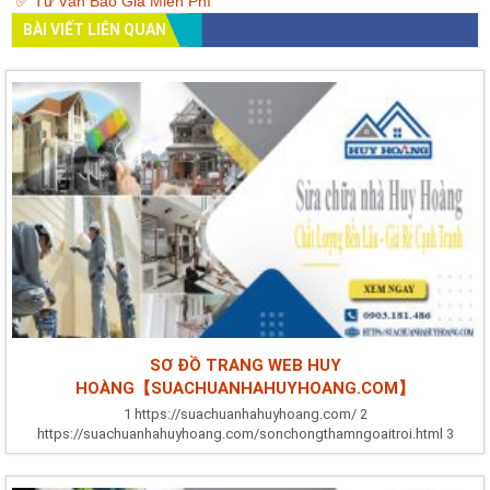
✅ Tư Vấn Báo Giá Miễn Phí
BÀI VIẾT LIÊN QUAN
SƠ ĐỒ TRANG WEB HUY
HOÀNG【SUACHUANHAHUYHOANG.COM】
1 https://suachuanhahuyhoang.com/ 2
https://suachuanhahuyhoang.com/sonchongthamngoaitroi.html 3
https://suachuanhahuyhoang.com/nhungdieukiengkykhisuanha.html 4
https://suachuanhahuyhoang.com/biquyetluachonnoithatchuankhisuachua