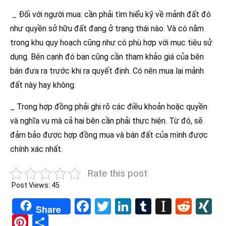
_ Đối với người mua: cần phải tìm hiểu kỹ về mảnh đất đó
như quyền sở hữu đất đang ở trạng thái nào. Và có nằm
trong khu quy hoạch cũng như có phù hợp với mục tiêu sử
dụng. Bên cạnh đó bạn cũng cần tham khảo giá của bên
bán đưa ra trước khi ra quyết định. Có nên mua lại mảnh
đất này hay không.
_
Trong hợp đồng phải ghi rõ các điều khoản hoặc quyền
và nghĩa vụ mà cả hai bên cần phải thực hiện. Từ đó, sẽ
đảm bảo được hợp đồng mua và bán đất của mình được
chính xác nhất.
Rate this post
Post Views:
45
Facebook
Twitter
LinkedIn
Tumblr
Instapa
Redd
X
Share
Pinterest
Share