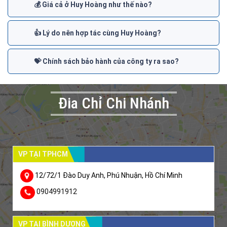
💰 Giá cả ở Huy Hoàng như thế nào?
👍 Lý do nên hợp tác cùng Huy Hoàng?
💝 Chính sách bảo hành của công ty ra sao?
Đia Chỉ Chi Nhánh
VP TẠI TPHCM
12/72/1 Đào Duy Anh, Phú Nhuận, Hồ Chí Minh
0904991912
VP TẠI BÌNH DƯƠNG