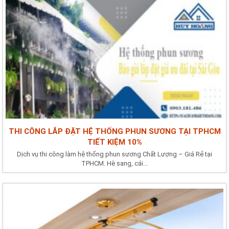
5
https://suachuanhahuyhoang.com/phanbietcacloaimayphunsonphunba.htm
6 https://suachuanhahuyhoang.com/sonnaototnhat.html 7
https://suachuanhahuyhoang.com/nguyentacvaquytrinhsonchongtham.htm
8 https://suachuanhahuyhoang.com/menhthuyhopmaugi.html 9
https://suachuanhahuyhoang.com/menhkimhopmaugi.html 10...
THI CÔNG LẮP ĐẶT HỆ THỐNG PHUN SƯƠNG TẠI TPHCM
TIẾT KIỆM 10%
Dịch vụ thi công làm hệ thống phun sương Chất Lượng – Giá Rẻ tại
TPHCM. Hè sang, cái...