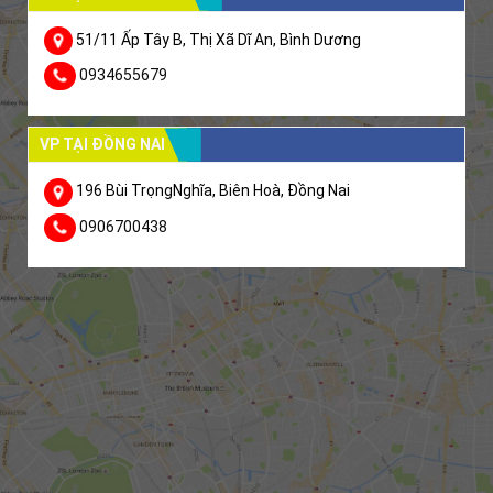
51/11 Ấp Tây B, Thị Xã Dĩ An, Bình Dương
0934655679
VP TẠI ĐỒNG NAI
196 Bùi TrọngNghĩa, Biên Hoà, Đồng Nai
0906700438