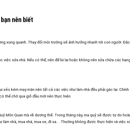
 bạn nên biết
ờng xung quanh. Thay đổi môi trường sẽ ảnh hưởng nhanh tới con người. Đặc 
ắc việc sửa nhà. Nếu có thể, nên để lùi lại hoặc không nên sửa chữa các hạng
ui xẻo kém may mắn nên tất cả các việc như làm nhà đều phải gác lại. Chính v
 có thể chờ qua giỗ đầu mới nên thực hiện.
 Quỷ Môn Quan mà về dương thế. Trong tháng này, ma quỷ sẽ được tự do hoà
 như làm nhà, mua nhà, mua xe, đi xa…. Thường không được thực hiện và việc 