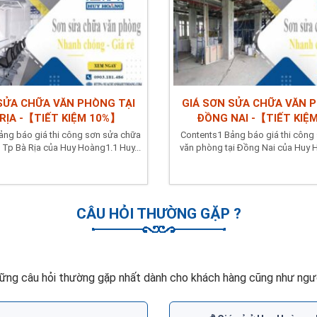
SỬA CHỮA VĂN PHÒNG TẠI
GIÁ SƠN SỬA CHỮA VĂN 
 RỊA -【TIẾT KIỆM 10%】
ĐỒNG NAI -【TIẾT KIỆ
ng báo giá thi công sơn sửa chữa
Contents1 Bảng báo giá thi công
 Tp Bà Rịa của Huy Hoàng1.1 Huy...
văn phòng tại Đồng Nai của Huy 
Hoàng...
CÂU HỎI THƯỜNG GẶP ?
ững câu hỏi thường gặp nhất dành cho khách hàng cũng như ngườ