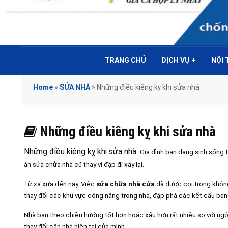
TRANG CHỦ
DỊCH VỤ
+
NỘI
Home
»
SỬA NHÀ
»
Những điều kiêng kỵ khi sửa nhà
Những điều kiêng kỵ khi sửa nhà
Những điều kiêng kỵ khi sửa nhà.
Gia đình bạn đang sinh sống 
án sửa chửa nhà cũ thay vì đập đi xây lại.
Từ xa xưa đến nay. Việc
sửa chữa nhà cửa
đã được coi trọng không
thay đổi các khu vực công năng trong nhà, đập phá các kết cấu ban 
Nhà bạn theo chiều hướng tốt hơn hoặc xấu hơn rất nhiều so với ngôi 
thay đổi căn nhà hiện tại của mình.