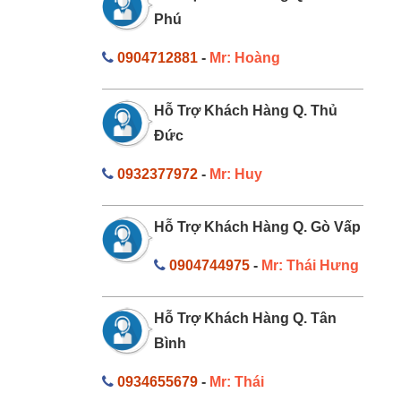
Phú
0904712881
-
Mr: Hoàng
Hỗ Trợ Khách Hàng Q. Thủ
Đức
0932377972
-
Mr: Huy
Hỗ Trợ Khách Hàng Q. Gò Vấp
0904744975
-
Mr: Thái Hưng
Hỗ Trợ Khách Hàng Q. Tân
Bình
0934655679
-
Mr: Thái