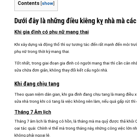
Contents
[
show
]
Dưới đây là những điều kiêng kỵ nhà mà các
Khi gia đình có phụ nữ mang thai
Khi xây dựng và động thổ thì sự tương tác đến rất mạnh đến môi trư
phụ nữ trong thời kỳ mang thai.
Tốt nhất, trong giai đoạn gia đình có người mang thai thì cần cân nh
sửa chữa đơn giản, không thay đổi kết cấu ngôi nhà.
Khi đang chịu tang
Theo quan niệm dân gian, khi gia đình đang chịu tang là mang điều x
sửa nhà trong khi có tang là việc không nên làm, nếu quá gấp rút thì
Tháng 7 Âm lịch
Tháng 7 âm lịch là tháng cô hồn, là tháng mà ma quỷ được thả khỏi
oai tác quái. Chính vì thế mà trong tháng này, những công việc lớn
không phải ngoại lệ.