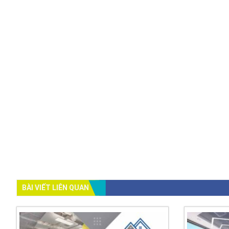
BÀI VIẾT LIÊN QUAN