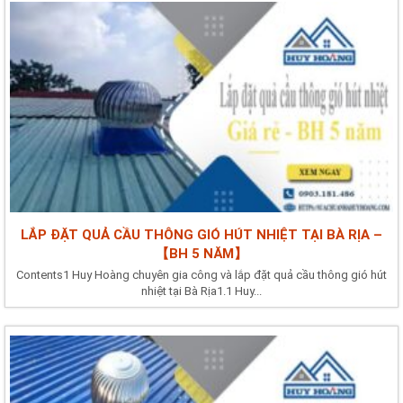
LẮP ĐẶT QUẢ CẦU THÔNG GIÓ HÚT NHIỆT TẠI BÀ RỊA –
【BH 5 NĂM】
Contents1 Huy Hoàng chuyên gia công và lắp đặt quả cầu thông gió hút
nhiệt tại Bà Rịa1.1 Huy...