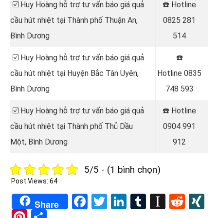
☑️ Huy Hoàng hỗ trợ tư vấn báo giá quả
☎️ Hotline
cầu hút nhiệt tại
Thành phố Thuận An,
0825 281
Bình Dương
514
☑️ Huy Hoàng hỗ trợ tư vấn báo giá quả
☎️
cầu hút nhiệt tại
Huyện Bắc Tân Uyên,
Hotline
0835
Bình Dương
748 593
☑️ Huy Hoàng hỗ trợ tư vấn báo giá quả
☎️ Hotline
cầu hút nhiệt tại
Thành phố Thủ Dầu
0904 991
Một, Bình Dương
912
5/5 - (1 bình chọn)
Post Views:
64
Facebook
Twitter
LinkedIn
Tumblr
Instapa
Redd
X
Share
Pinterest
Share