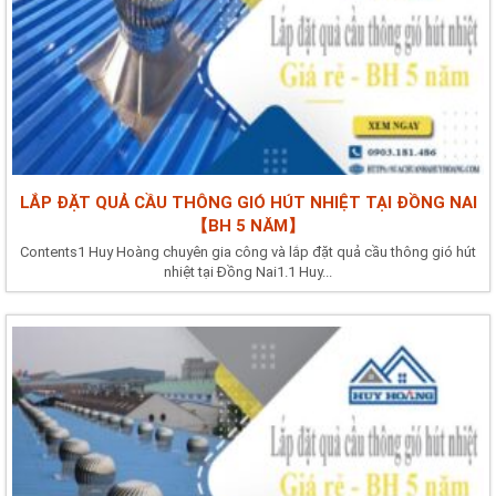
LẮP ĐẶT QUẢ CẦU THÔNG GIÓ HÚT NHIỆT TẠI ĐỒNG NAI
【BH 5 NĂM】
Contents1 Huy Hoàng chuyên gia công và lắp đặt quả cầu thông gió hút
nhiệt tại Đồng Nai1.1 Huy...