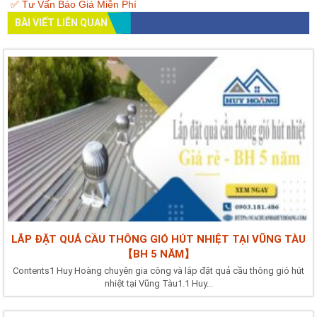
✅ Tư Vấn Báo Giá Miễn Phí
BÀI VIẾT LIÊN QUAN
LẮP ĐẶT QUẢ CẦU THÔNG GIÓ HÚT NHIỆT TẠI VŨNG TÀU
【BH 5 NĂM】
Contents1 Huy Hoàng chuyên gia công và lắp đặt quả cầu thông gió hút
nhiệt tại Vũng Tàu1.1 Huy...