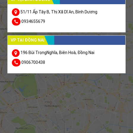
51/11 Ấp Tây B, Thị Xã Dĩ An, Bình Dương
0934655679
VP TẠI ĐỒNG NAI
196 Bùi TrọngNghĩa, Biên Hoà, Đồng Nai
0906700438