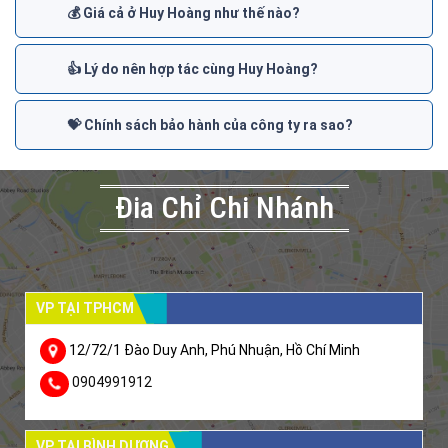
💰 Giá cả ở Huy Hoàng như thế nào?
👍 Lý do nên hợp tác cùng Huy Hoàng?
💝 Chính sách bảo hành của công ty ra sao?
Đia Chỉ Chi Nhánh
VP TẠI TPHCM
12/72/1 Đào Duy Anh, Phú Nhuận, Hồ Chí Minh
0904991912
VP TẠI BÌNH DƯƠNG