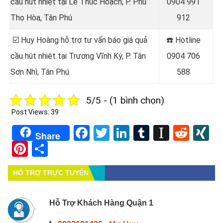
cầu hút nhiệt tại
Lê Thúc Hoạch, P. Phú
0904 991
Thọ Hòa, Tân Phú
912
☑️ Huy Hoàng hỗ trợ tư vấn báo giá quả
☎️ Hotline
cầu hút nhiệt tại
Trương Vĩnh Ký, P. Tân
0904 706
Sơn Nhì, Tân Phú
588
5/5 - (1 bình chọn)
Post Views:
39
Facebook
Twitter
LinkedIn
Tumblr
Instapa
Redd
X
Share
Pinterest
Share
HỔ TRỢ TRỰC TUYẾN
Hỗ Trợ Khách Hàng Quận 1