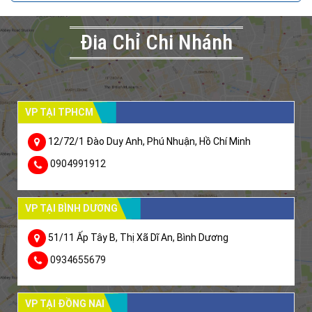
Đia Chỉ Chi Nhánh
VP TẠI TPHCM
12/72/1 Đào Duy Anh, Phú Nhuận, Hồ Chí Minh
0904991912
VP TẠI BÌNH DƯƠNG
51/11 Ấp Tây B, Thị Xã Dĩ An, Bình Dương
0934655679
VP TẠI ĐỒNG NAI