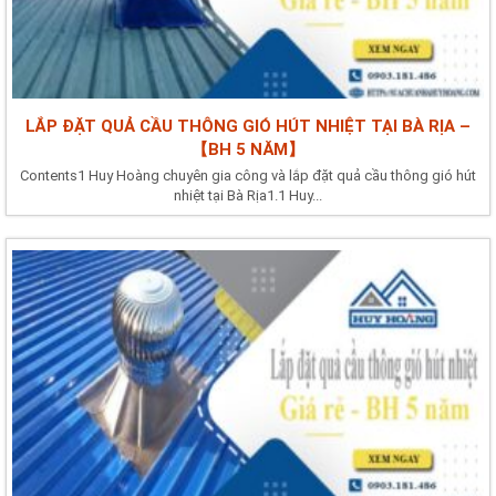
LẮP ĐẶT QUẢ CẦU THÔNG GIÓ HÚT NHIỆT TẠI BÀ RỊA –
【BH 5 NĂM】
Contents1 Huy Hoàng chuyên gia công và lắp đặt quả cầu thông gió hút
nhiệt tại Bà Rịa1.1 Huy...