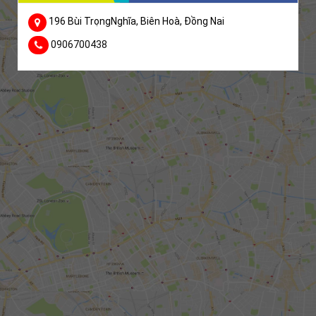
196 Bùi TrọngNghĩa, Biên Hoà, Đồng Nai
0906700438