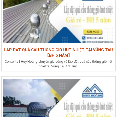
LẮP ĐẶT QUẢ CẦU THÔNG GIÓ HÚT NHIỆT TẠI VŨNG TÀU
【BH 5 NĂM】
Contents1 Huy Hoàng chuyên gia công và lắp đặt quả cầu thông gió hút
nhiệt tại Vũng Tàu1.1 Huy...