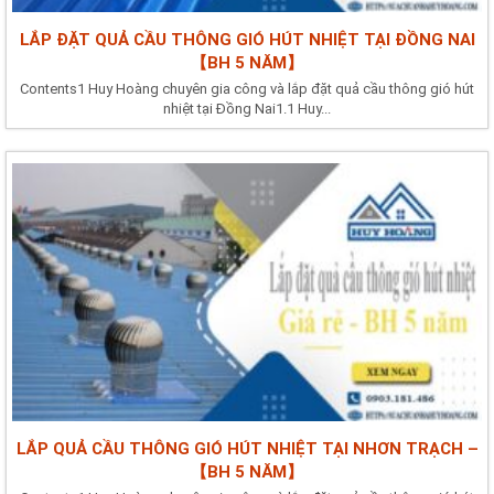
LẮP ĐẶT QUẢ CẦU THÔNG GIÓ HÚT NHIỆT TẠI ĐỒNG NAI
【BH 5 NĂM】
Contents1 Huy Hoàng chuyên gia công và lắp đặt quả cầu thông gió hút
nhiệt tại Đồng Nai1.1 Huy...
LẮP QUẢ CẦU THÔNG GIÓ HÚT NHIỆT TẠI NHƠN TRẠCH –
【BH 5 NĂM】