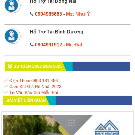
Hỗ Trợ Tại Đồng Nai
0904985685
-
Ms: Như Ý
Hỗ Trợ Tại Bình Dương
0904991912
-
Mr: Đạt
SỰ KIỆN 2022 ĐẾN 2025
✅ Điện Thoại 0903.181.486
✅ Cam Kết Giá Rẻ Nhất 2023
✅ Tư Vấn Báo Giá Miễn Phí
BÀI VIẾT LIÊN QUAN