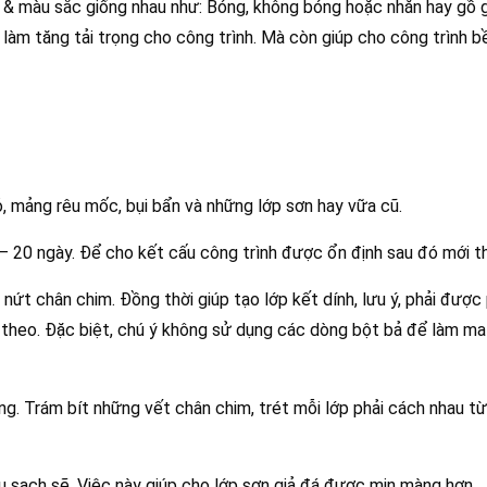
 & màu sắc giống nhau như: Bóng, không bóng hoặc nhẵn hay gồ g
g làm tăng tải trọng cho công trình. Mà còn giúp cho công trình b
, mảng rêu mốc, bụi bẩn và những lớp sơn hay vữa cũ.
 – 20 ngày. Để cho kết cấu công trình được ổn định sau đó mới th
ứt chân chim. Đồng thời giúp tạo lớp kết dính, lưu ý, phải được 
p theo. Đặc biệt, chú ý không sử dụng các dòng bột bả để làm mat
ng. Trám bít những vết chân chim, trét mỗi lớp phải cách nhau từ
au sạch sẽ. Việc này giúp cho lớp sơn giả đá được mịn màng hơn.