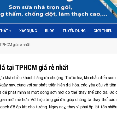
 THẤT
+
XÂY DỰNG
BLOG
TUYỂN DỤNG
GIỚI THIỆU
i TPHCM giá rẻ nhất
đá tại TPHCM giá rẻ nhất
c khá nhiều khách hàng ưa chuộng. Trước kia, khi nhắc đến sơn
ày nay, cùng với sự phát triển hiện đại hóa, các yêu cầu về tiện
a đã phát minh ra một dòng sơn mới có thể thay thế cho đá. Đó 
gian mới mẻ hơn. Với hiệu ứng giả đá, giúp chúng ta thay thế các
ch để ốp lát cho tường. Ngày nay, thay vì phải ốp lát tốn nhiều