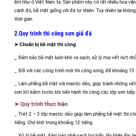
ẩm như ở Việt Nam ta. Sản phẩm này có rất nhiều hoa văn
cạnh đó, bề mặt giống với đá tự nhiên. Tuy nhiên lại khôn
thời gian.
2.Quy trình thi công sơn giả đá
➤ Chuẩn bị bề mặt thi công
_
Đảm bảo bề mặt luôn khô và sạch, xử lý mọi vết nứt nhỏ
_ Đối với các công trình mới thi công xong, để khoảng 15
_ Làm phẳng bề mặt với mastic dẻo, giúp tránh những vết n
sơn lót kiềm trước khi tiến hành thi công các lớp sơn tiế
➤ Quy trình thực hiện
_ Trét 2 – 3 lớp mastic dẻo giúp làm phẳng bề mặt thi cô
tiếng. Chờ khô trong khoảng 12 tiếng.
_ Xử lý bề mặt, đảm bảo phải sạch bụi bẩn, lấy khăn ẩm l