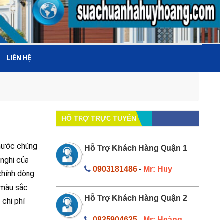
LIÊN HỆ
HỔ TRỢ TRỰC TUYẾN
 nước chúng
Hỗ Trợ Khách Hàng Quận 1
 nghi của
0903181486
-
Mr: Huy
chính dòng
 màu sắc
Hỗ Trợ Khách Hàng Quận 2
 chi phí
0835904625
-
Mr: Hoàng