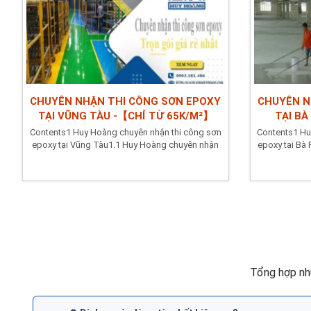
CHUYÊN NHẬN THI CÔNG SƠN EPOXY
CHUYÊN N
TẠI VŨNG TÀU -【CHỈ TỪ 65K/M²】
TẠI BÀ
Contents1 Huy Hoàng chuyên nhận thi công sơn
Contents1 Hu
epoxy tại Vũng Tàu1.1 Huy Hoàng chuyên nhận
epoxy tại Bà
sơn epoxy hệ...
Tổng hợp nh