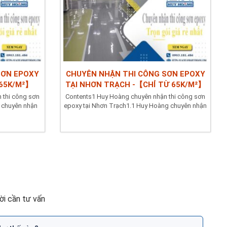
SƠN EPOXY
CHUYÊN NHẬN THI CÔNG SƠN EPOXY
 65K/M²】
TẠI NHƠN TRẠCH -【CHỈ TỪ 65K/M²】
 thi công sơn
Contents1 Huy Hoàng chuyên nhận thi công sơn
 chuyên nhận
epoxy tại Nhơn Trạch1.1 Huy Hoàng chuyên nhận
sơn epoxy hệ...
i cần tư vấn