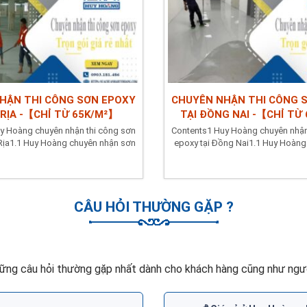
HẬN THI CÔNG SƠN EPOXY
CHUYÊN NHẬN THI CÔNG 
 RỊA -【CHỈ TỪ 65K/M²】
TẠI ĐỒNG NAI -【CHỈ TỪ
y Hoàng chuyên nhận thi công sơn
Contents1 Huy Hoàng chuyên nhận
 Rịa1.1 Huy Hoàng chuyên nhận sơn
epoxy tại Đồng Nai1.1 Huy Hoàng
epoxy hệ...
sơn epoxy hệ...
CÂU HỎI THƯỜNG GẶP ?
ững câu hỏi thường gặp nhất dành cho khách hàng cũng như ngườ