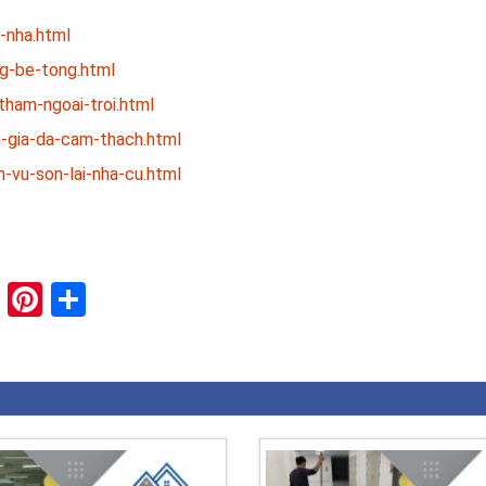
-nha.html
g-be-tong.html
ham-ngoai-troi.html
-gia-da-cam-thach.html
-vu-son-lai-nha-cu.html
paper
ddit
XING
Pinterest
Share