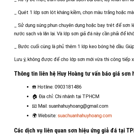
_ Quét 1 lớp sơn lót kháng kiềm, chọn màu trắng hoặc màu
_ Sử dụng súng phun chuyên dụng hoặc bay trét để sơn lê
nước sạch và lăn lại. Và lớp sơn giả đá này cần phải để kh
_ Bước cuối cùng là phủ thêm 1 lớp keo bóng hệ dầu. Giú
Lưu ý, không được để cho lớp sơn mới vừa thi công tiếp xú
Thông tin liên hệ Huy Hoàng tư vấn báo giá sơn
☎️
Hotline: 0903181486
🏠
Địa chỉ: Chi nhánh tại TPHCM
📧
Mail: suanhahuyhoang@gmail.com
🌍
Website:
suachuanhahuyhoang.com
Các dịch vụ liên quan sơn hiệu ứng giả đá tại 