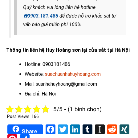
Quý khách vui lòng liên hệ hotline
☎️
0903.181.486
để được hỗ trợ khảo sát tư
vấn báo giá miễn phí 100%
Thông tin liên hệ Huy Hoàng sơn lại cửa sắt tại Hà Nội
Hotline: 0903181486
Website:
suachuanhahuyhoang.com
Mail: suanhahuyhoang@gmail.com
Địa chỉ: Hà Nội
5/5 - (1 bình chọn)
Post Views:
166
Facebook
Twitter
LinkedIn
Tumblr
Instapa
Redd
X
Share