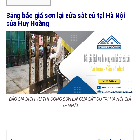
Bảng báo giá sơn lại cửa sắt củ tại Hà Nội
của Huy Hoàng
BÁO GIÁ DỊCH VỤ THI CÔNG SƠN LẠI CỬA SẮT CŨ TẠI HÀ NỘI GIÁ
RẺ NHẤT