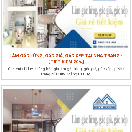
LÀM GÁC LỬNG, GÁC GIẢ, GÁC XÉP TẠI NHA TRANG -
【TIẾT KIỆM 20%】
Contents1 Huy Hoàng báo giá làm gác lửng, gác giả, gác xép tại Nha
Trang của Huy Hoàng1.1 Huy...