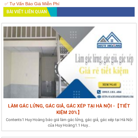
✅ Tư Vấn Báo Giá Miễn Phí
BÀI VIẾT LIÊN QUAN
LÀM GÁC LỬNG, GÁC GIẢ, GÁC XÉP TẠI HÀ NỘI -【TIẾT
KIỆM 20%】
Contents1 Huy Hoàng báo giá làm gác lửng, gác giả, gác xép tại Hà Nội
của Huy Hoàng1.1 Huy...