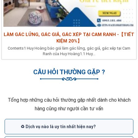
LÀM GÁC LỬNG, GÁC GIẢ, GÁC XÉP TẠI CAM RANH -【TIẾT
KIỆM 20%】
Contents1 Huy Hoàng báo giá làm gác lửng, gác giả, gác xép tại Cam
Ranh của Huy Hoàng1.1 Huy...
CÂU HỎI THƯỜNG GẶP ?
Tổng hợp những câu hỏi thường gặp nhất dành cho khách
hàng cũng như người cần tư vấn
♻️ Dịch vụ nào là uy tín nhất hiện nay?