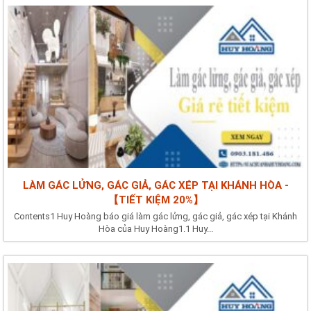
LÀM GÁC LỬNG, GÁC GIẢ, GÁC XÉP TẠI KHÁNH HÒA -
【TIẾT KIỆM 20%】
Contents1 Huy Hoàng báo giá làm gác lửng, gác giả, gác xép tại Khánh
Hòa của Huy Hoàng1.1 Huy...