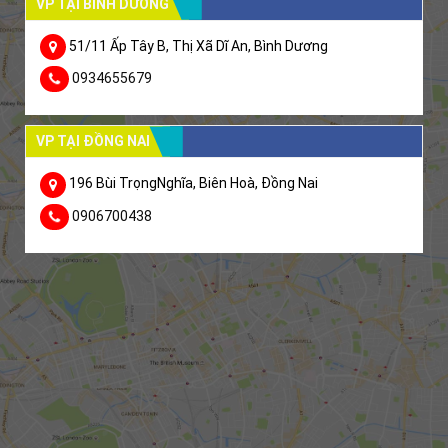
VP TẠI BÌNH DƯƠNG
51/11 Ấp Tây B, Thị Xã Dĩ An, Bình Dương
0934655679
VP TẠI ĐỒNG NAI
196 Bùi TrọngNghĩa, Biên Hoà, Đồng Nai
0906700438