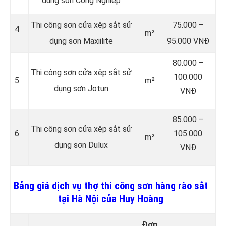
dụng sơn Công Nghiệp
Thi công sơn cửa xêp sắt sử
75.000 –
4
m²
dụng sơn Maxiilite
95.000 VNĐ
80.000 –
Thi công sơn cửa xêp sắt sử
100.000
5
m²
dụng sơn Jotun
VNĐ
85.000 –
Thi công sơn cửa xêp sắt sử
6
105.000
m²
dụng sơn Dulux
VNĐ
Bảng giá dịch vụ thợ thi công sơn hàng rào sắt
tại Hà Nội của Huy Hoàng
Đơn