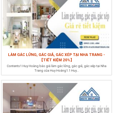
LÀM GÁC LỬNG, GÁC GIẢ, GÁC XÉP TẠI NHA TRANG -
【TIẾT KIỆM 20%】
Contents1 Huy Hoàng báo giá làm gác lửng, gác giả, gác xép tại Nha
Trang của Huy Hoàng1.1 Huy...