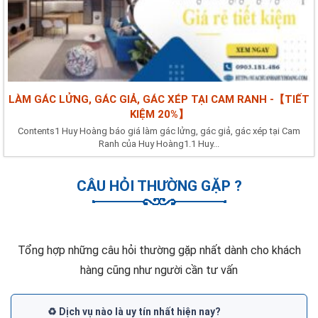
LÀM GÁC LỬNG, GÁC GIẢ, GÁC XÉP TẠI CAM RANH -【TIẾT
KIỆM 20%】
Contents1 Huy Hoàng báo giá làm gác lửng, gác giả, gác xép tại Cam
Ranh của Huy Hoàng1.1 Huy...
CÂU HỎI THƯỜNG GẶP ?
Tổng hợp những câu hỏi thường gặp nhất dành cho khách
hàng cũng như người cần tư vấn
♻️ Dịch vụ nào là uy tín nhất hiện nay?