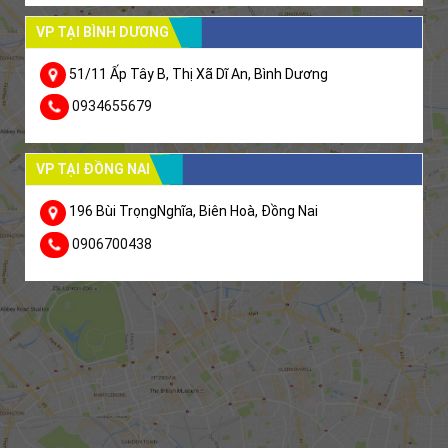
VP TẠI BÌNH DƯƠNG
51/11 Ấp Tây B, Thị Xã Dĩ An, Bình Dương
0934655679
VP TẠI ĐỒNG NAI
196 Bùi TrọngNghĩa, Biên Hoà, Đồng Nai
0906700438