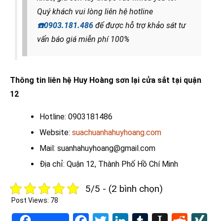
Quý khách vui lòng liên hệ hotline
☎️
0903.181.486
để được hỗ trợ khảo sát tư
vấn báo giá miễn phí 100%
Thông tin liên hệ Huy Hoàng sơn lại cửa sắt tại quận
12
Hotline: 0903181486
Website:
suachuanhahuyhoang.com
Mail: suanhahuyhoang@gmail.com
Địa chỉ: Quận 12, Thành Phố Hồ Chí Minh
5/5 - (2 bình chọn)
Post Views:
78
Facebook
Twitter
LinkedIn
Tumblr
Instapa
Redd
X