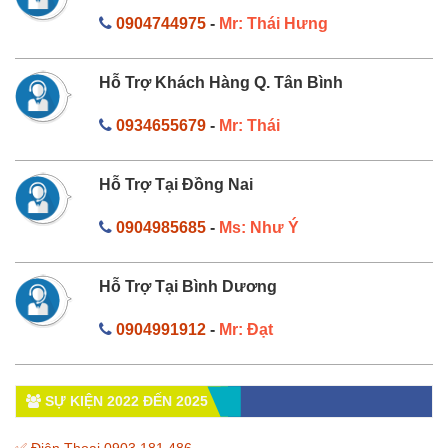
0904744975
-
Mr: Thái Hưng
Hỗ Trợ Khách Hàng Q. Tân Bình
0934655679
-
Mr: Thái
Hỗ Trợ Tại Đồng Nai
0904985685
-
Ms: Như Ý
Hỗ Trợ Tại Bình Dương
0904991912
-
Mr: Đạt
SỰ KIỆN 2022 ĐẾN 2025
✅ Điện Thoại 0903.181.486