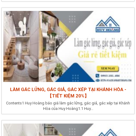
LÀM GÁC LỬNG, GÁC GIẢ, GÁC XÉP TẠI KHÁNH HÒA -
【TIẾT KIỆM 20%】
Contents1 Huy Hoàng báo giá làm gác lửng, gác giả, gác xép tại Khánh
Hòa của Huy Hoàng1.1 Huy...