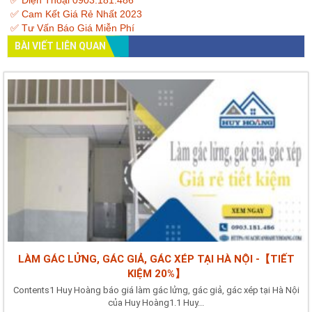
✅ Cam Kết Giá Rẻ Nhất 2023
✅ Tư Vấn Báo Giá Miễn Phí
BÀI VIẾT LIÊN QUAN
LÀM GÁC LỬNG, GÁC GIẢ, GÁC XÉP TẠI HÀ NỘI -【TIẾT
KIỆM 20%】
Contents1 Huy Hoàng báo giá làm gác lửng, gác giả, gác xép tại Hà Nội
của Huy Hoàng1.1 Huy...